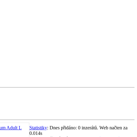
ium Adult L
Statistiky
: Dnes přidáno: 0 inzerátů. Web načten za
0.014s