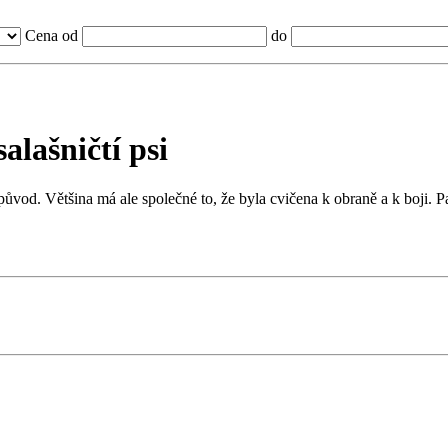
Cena od
do
alašničtí psi
od. Většina má ale společné to, že byla cvičena k obraně a k boji. Patř