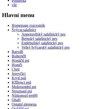
Poptávka
vše
Hlavní menu
Homepage rozcestník
Švýcar.salašníci
Appenzellský salašnický pes
Bernský salašnický pes
Entlebušský salašnický pes
Velký švýcarský salašnický pes
Barváři
Bulteriéři
Honáčtí psi
Honiči
Chrti
Jezevčíci
Krytí psů
Kříženci psů
Molossoidní psi
Neuznaní psi
Nízkonozí teriéři
Ohaři
Ostatní plemena
Ovčáčtí psi