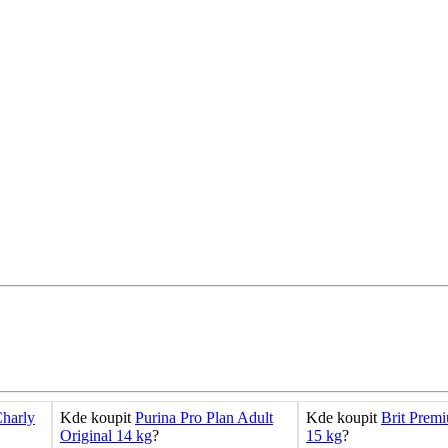
harly
Kde koupit
Purina Pro Plan Adult
Kde koupit
Brit Prem
Original 14 kg
?
15 kg
?