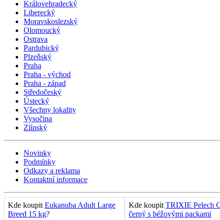
Královehradecký
Liberecký
Moravskoslezský
Olomoucký
Ostrava
Pardubický
Plzeňský
Praha
Praha - východ
Praha - západ
Středočeský
Ústecký
Všechny lokality
Vysočina
Zlínský
Novinky
Podmínky
Odkazy a reklama
Kontaktní informace
Kde koupit
Eukanuba Adult Large
Kde koupit
TRIXIE Pelech C
Breed 15 kg
?
černý s béžovými packami