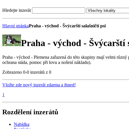
Hledejte inzerát
Hlavní stránka
Praha - východ - Švýcarští salašničtí psi
Praha - východ - Švýcarští s
Praha - východ - Plemena zařazená do této skupiny mají velmi různý pův
ochrana stáda, pomoc při lovu a nošení nákladu).
Zobrazeno 0-0 inzerátů z 0
Vložte zde nový inzerát zdarma a ihned!
1
Rozdělení inzerátů
Nabídka