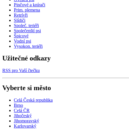
Pinčové a knírači
Prim. plemena
Retrívři
Slídiči
Společ. teriéři
Společenští psi
Špicové
Vodní psi
Vysokon. teriéři
Užitečné odkazy
RSS pro Vaší čtečku
Vyberte si město
Celá Česká republika
Brno
Celá ČR
Jihočeský
Jihomoravský
Karlovarský