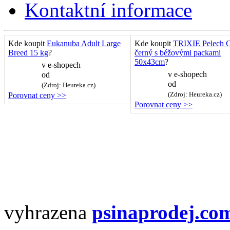
Kontaktní informace
Kde koupit
Eukanuba Adult Large
Kde koupit
TRIXIE Pelech C
Breed 15 kg
?
černý s béžovými packami
50x43cm
?
v
e-shopech
v
e-shopech
od
od
(Zdroj: Heureka.cz)
(Zdroj: Heureka.cz)
Porovnat ceny >>
Porovnat ceny >>
vyhrazena
psinaprodej.co