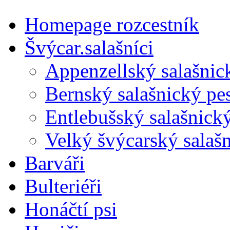
Homepage rozcestník
Švýcar.salašníci
Appenzellský salašnic
Bernský salašnický pe
Entlebušský salašnick
Velký švýcarský salaš
Barváři
Bulteriéři
Honáčtí psi