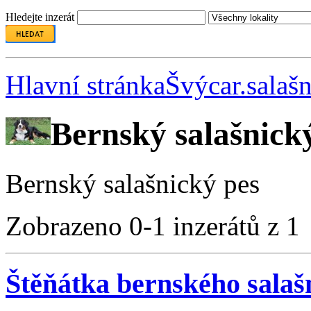
Hledejte inzerát
Hlavní stránka
Švýcar.salašn
Bernský salašnick
Bernský salašnický pes
Zobrazeno 0-1 inzerátů z 1
Štěňátka bernského salaš