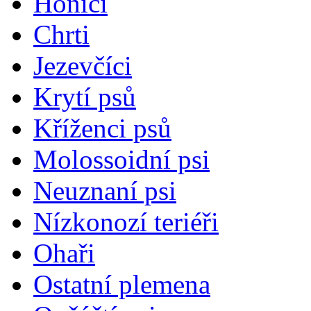
Honiči
Chrti
Jezevčíci
Krytí psů
Kříženci psů
Molossoidní psi
Neuznaní psi
Nízkonozí teriéři
Ohaři
Ostatní plemena