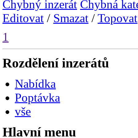
Chybný inzerát
Chybná kat
Editovat
/
Smazat
/
Topovat
1
Rozdělení inzerátů
Nabídka
Poptávka
vše
Hlavní menu