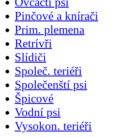
Ovčáčtí psi
Pinčové a knírači
Prim. plemena
Retrívři
Slídiči
Společ. teriéři
Společenští psi
Špicové
Vodní psi
Vysokon. teriéři