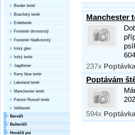
Border teriér
Brazilský teriér
Manchester t
Erdelteriér
Dob
Foxteriér drsnosrstý
pří
Foxteriér hladkosrstý
psí
Irský glen
60
Irský teriér
237x
Poptávk
Jagdterier
Kerry blue teriér
Poptávám ště
Lakeland teriér
Mám
Manchester teriér
202
Parson Russel teriér
Velšteriér
594x
Poptávk
Barváři
Bulteriéři
Honáčtí psi