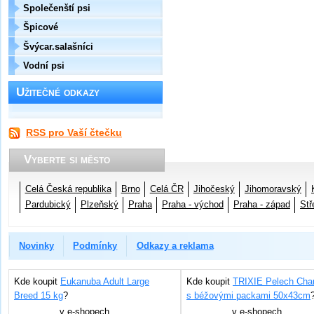
Společenští psi
Špicové
Švýcar.salašníci
Vodní psi
Užitečné odkazy
RSS pro Vaší čtečku
Vyberte si město
Celá Česká republika
Brno
Celá ČR
Jihočeský
Jihomoravský
Pardubický
Plzeňský
Praha
Praha - východ
Praha - západ
Stř
Novinky
Podmínky
Odkazy a reklama
Kde koupit
Eukanuba Adult Large
Kde koupit
TRIXIE Pelech Char
Breed 15 kg
?
s béžovými packami 50x43cm
v
e-shopech
v
e-shopech