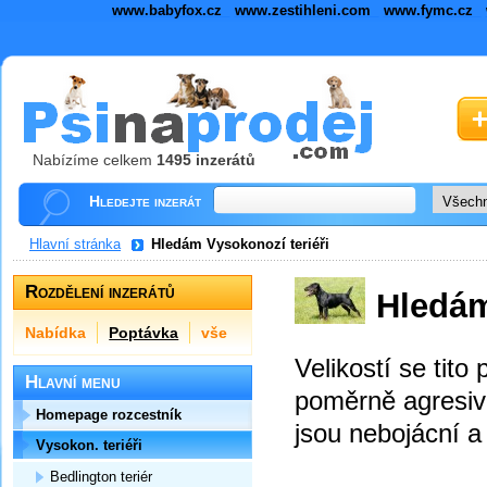
www.babyfox.cz
www.zestihleni.com
www.fymc.cz
Nabízíme celkem
1495 inzerátů
Hledejte inzerát
Hlavní stránka
Hledám Vysokonozí teriéři
Rozdělení inzerátů
Hledám
Nabídka
Poptávka
vše
Velikostí se tito
Hlavní menu
poměrně agresivní
Homepage rozcestník
jsou nebojácní a
Vysokon. teriéři
Bedlington teriér