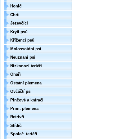
Honiči
Chrti
Jezevčíci
Krytí psů
Kříženci psů
Molossoidní psi
Neuznaní psi
Nízkonozí teriéři
Ohaři
Ostatní plemena
Ovčáčtí psi
Pinčové a knírači
Prim. plemena
Retrívři
Slídiči
Společ. teriéři