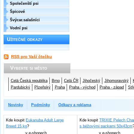
Společenští psi
Špicové
Švýcar.salašníci
Vodní psi
Užitečné odkazy
RSS pro Vaší čtečku
Vyberte si město
Celá Česká republika
Brno
Celá ČR
Jihočeský
Jihomoravský
Pardubický
Plzeňský
Praha
Praha - východ
Praha - západ
Stř
Novinky
Podmínky
Odkazy a reklama
Kde koupit
Eukanuba Adult Large
Kde koupit
TRIXIE Pelech Char
Breed 15 kg
?
s béžovými packami 50x43cm
v
e-shopech
v
e-shopech