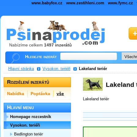
www.babyfox.cz
www.zestihleni.com
www.fymc.cz
Nabízíme celkem
1497 inzerátů
Hledejte inzerát
Hlavní stránka
Vysokon. teriéři
Lakeland teriér
Rozdělení inzerátů
Lakeland t
Nabídka
Poptávka
vše
Lakeland teriér
Hlavní menu
Homepage rozcestník
Vysokon. teriéři
Bedlington teriér