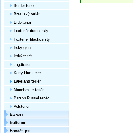
Border teriér
Brazilský teriér
Erdelteriér
Foxteriér drsnosrstý
Foxteriér hladkosrstý
Irský glen
Irský teriér
Jagdterier
Kerry blue teriér
Lakeland teriér
Manchester teriér
Parson Russel teriér
Velšteriér
Barváři
Bulteriéři
Honáčtí psi