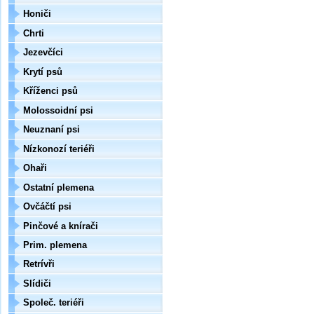
Honiči
Chrti
Jezevčíci
Krytí psů
Kříženci psů
Molossoidní psi
Neuznaní psi
Nízkonozí teriéři
Ohaři
Ostatní plemena
Ovčáčtí psi
Pinčové a knírači
Prim. plemena
Retrívři
Slídiči
Společ. teriéři