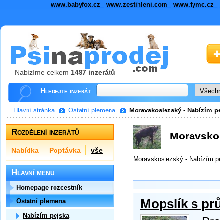
www.babyfox.cz
www.zestihleni.com
www.fymc.cz
Nabízíme celkem
1497 inzerátů
Hledejte inzerát
Hlavní stránka
Ostatní plemena
Moravskoslezský - Nabízím p
Rozdělení inzerátů
Moravskos
Nabídka
Poptávka
vše
Moravskoslezský - Nabízím p
Hlavní menu
Homepage rozcestník
Mopslík s p
Ostatní plemena
Nabízím pejska