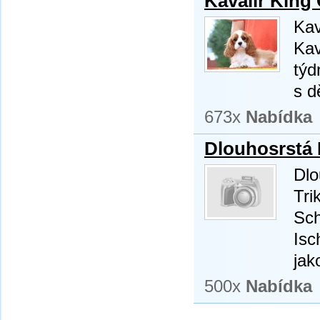
Kavalír King 
Kav
Kav
týd
s d
673x
Nabídka
Dlouhosrstá 
Dlo
Tri
Sch
Isc
jak
500x
Nabídka