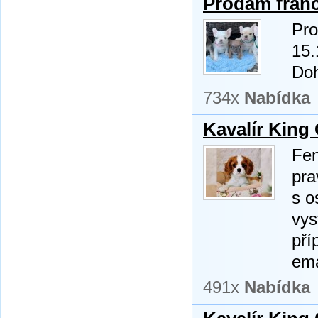
Prodám fran
Pro
15.
Do
734x
Nabídka
Kavalír King
Fen
pra
s o
vys
pří
ema
491x
Nabídka