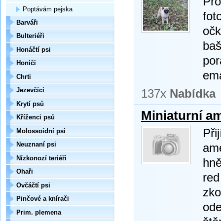
Pro
Poptávám pejska
fot
Barváři
očk
Bulteriéři
baš
Honáčtí psi
por
Honiči
ema
Chrti
Jezevčíci
137x
Nabídka
Krytí psů
Miniaturní a
Kříženci psů
Při
Molossoidní psi
Neuznaní psi
ame
Nízkonozí teriéři
hně
Ohaři
red
Ovčáčtí psi
zko
Pinčové a knírači
ode
Prim. plemena