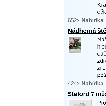
Kra
očk
652x
Nabídka
Nádherná ště
Naš
hle
odč
zdr
žij
poš
424x
Nabídka
Staford 7 mě
Pro