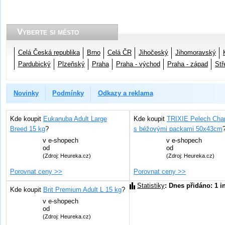
Vyberte si město
Celá Česká republika
Brno
Celá ČR
Jihočeský
Jihomoravský
Pardubický
Plzeňský
Praha
Praha - východ
Praha - západ
Stř
Novinky
Podmínky
Odkazy a reklama
Kde koupit
Eukanuba Adult Large
Kde koupit
TRIXIE Pelech Char
Breed 15 kg
?
s béžovými packami 50x43cm
v
e-shopech
v
e-shopech
od
od
(Zdroj: Heureka.cz)
(Zdroj: Heureka.cz)
Porovnat ceny >>
Porovnat ceny >>
Statistiky
: Dnes přidáno: 1 i
Kde koupit
Brit Premium Adult L 15 kg
?
v
e-shopech
od
(Zdroj: Heureka.cz)