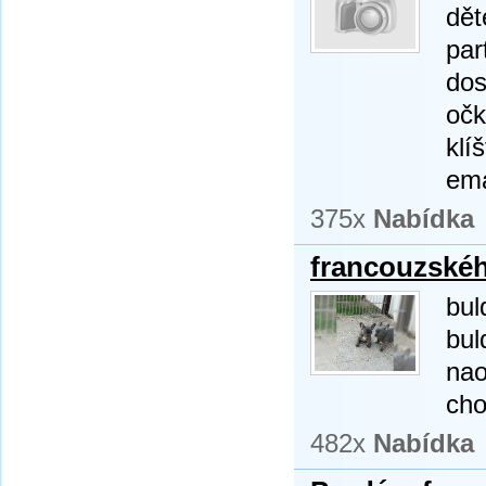
dět
par
dos
očk
klí
ema
375x
Nabídka
francouzskéh
bul
bul
nao
cho
482x
Nabídka