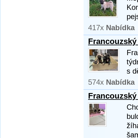
Kom
pej
417x
Nabídka
Francouzský 
Fra
týd
s d
574x
Nabídka
Francouzský 
Cho
bul
žíh
šam