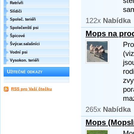
ště
Retrívři
sam
Slídiči
122x
Nabídka
Společ. teriéři
Společenští psi
Mops na prod
Špicové
Pro
Švýcar.salašníci
(vi
Vodní psi
Vysokon. teriéři
jso
rod
Užitečné odkazy
zvy
por
RSS pro Vaší čtečku
maz
265x
Nabídka
Mops (Mopslí
Mop