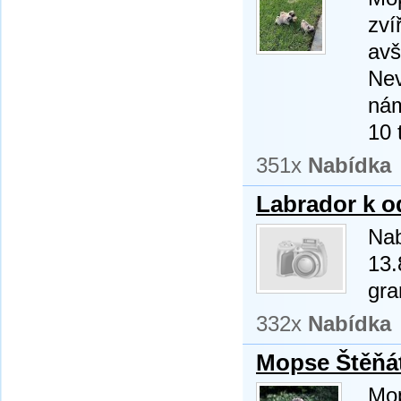
zví
avš
Nev
nám
10 
351x
Nabídka
Labrador k o
Nab
13.
gra
332x
Nabídka
Mopse Štěňá
Mop