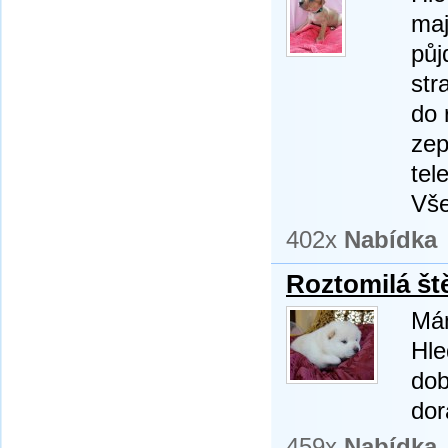
maj
půj
str
do 
zep
tel
Vše
402x
Nabídka
Roztomilá št
Mám
Hle
dob
dor
459x
Nabídka