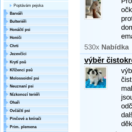
Pro
Poptávám pejska
očk
Barváři
pro
Bulteriéři
do
Honáčtí psi
ema
Honiči
530x
Nabídka
Chrti
Jezevčíci
výběr čistok
Krytí psů
výb
Kříženci psů
čis
Molossoidní psi
Neuznaní psi
mal
Nízkonozí teriéři
jso
Ohaři
odč
Ovčáčtí psi
dal
Pinčové a knírači
děk
Prim. plemena