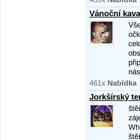
Vánoční kava
Vše
očk
cel
obs
při
nás
461x
Nabídka
Jorkšírský te
ště
záj
Wha
ště