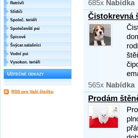
685x
Nabídka
Retrívři
Slídiči
Čistokrevná š
Společ. teriéři
Čis
Společenští psi
dom
Špicové
rod
Švýcar.salašníci
ště
Vodní psi
Vysokon. teriéři
čip
ema
Užitečné odkazy
565x
Nabídka
RSS pro Vaší čtečku
Prodám štěn
Pro
pln
přá
dob