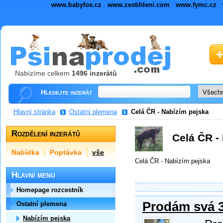
www.babyfox.cz
www.zestihleni.com
www.fymc.cz
Nabízíme celkem
1496 inzerátů
Hledejte inzerát
Hlavní stránka
Ostatní plemena
Celá ČR - Nabízím pejska
Rozdělení inzerátů
Celá ČR -
Nabídka
Poptávka
vše
Celá ČR - Nabízím pejska
Hlavní menu
Homepage rozcestník
Prodám svá 3
Ostatní plemena
Nabízím pejska