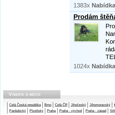
1383x
Nabídk
Prodám štěňa
Pro
Nar
Kon
rád
TE
1024x
Nabídk
Vyberte si město
Celá Česká republika
Brno
Celá ČR
Jihočeský
Jihomoravský
Pardubický
Plzeňský
Praha
Praha - východ
Praha - západ
Stř