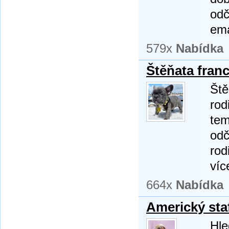
odč
ema
579x
Nabídka
Štěňata fran
Ště
rod
tem
odč
rod
víc
664x
Nabídka
Americký staf
Hle