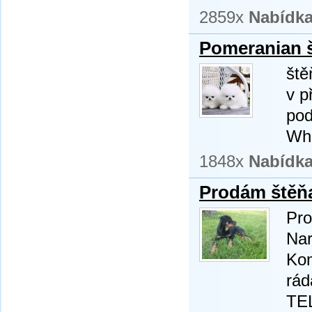
2859x
Nabídk
Pomeranian š
ště
v p
pod
Wh
1848x
Nabídk
Prodám štěňa
Pro
Nar
Kon
rád
TE