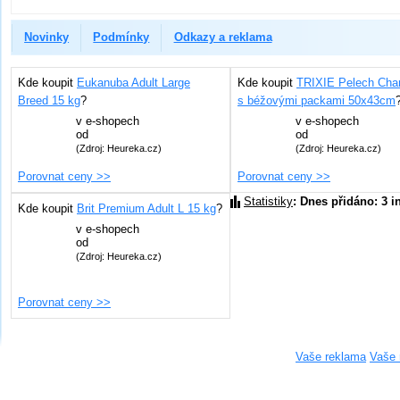
Novinky
Podmínky
Odkazy a reklama
Kde koupit
Eukanuba Adult Large
Kde koupit
TRIXIE Pelech Char
Breed 15 kg
?
s béžovými packami 50x43cm
v
e-shopech
v
e-shopech
od
od
(Zdroj: Heureka.cz)
(Zdroj: Heureka.cz)
Porovnat ceny >>
Porovnat ceny >>
Statistiky
: Dnes přidáno: 3 i
Kde koupit
Brit Premium Adult L 15 kg
?
v
e-shopech
od
(Zdroj: Heureka.cz)
Porovnat ceny >>
Vaše reklama
Vaše 