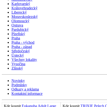
Karlovarský
Královehradecký
Liberecký
Moravskoslezský
Olomoucký
Ostrava
Pardubický
Plzeňský
Praha
Praha - východ
Praha - západ
Středočeský
Ústecký
Všechny lokality
Vysočina
Zlínský
Novinky
Podmínky
Odkazy a reklama
Kontaktní informace
Kde koupit
Eukanuba Adult Large
Kde koupit
TRIXIE Pelech C