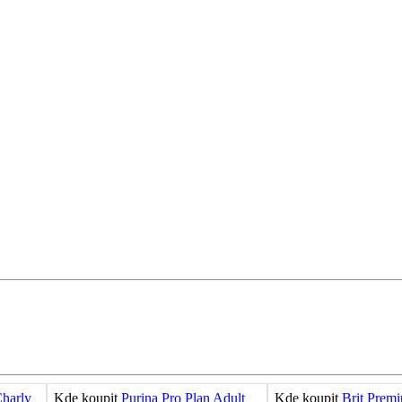
harly
Kde koupit
Purina Pro Plan Adult
Kde koupit
Brit Prem