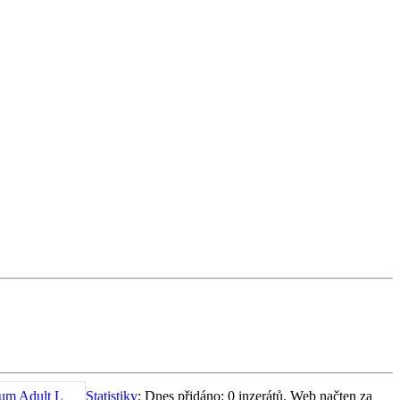
ium Adult L
Statistiky
: Dnes přidáno: 0 inzerátů. Web načten za