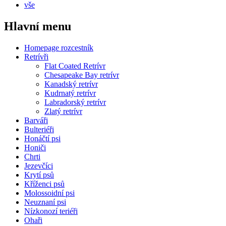
vše
Hlavní menu
Homepage rozcestník
Retrívři
Flat Coated Retrívr
Chesapeake Bay retrívr
Kanadský retrívr
Kudrnatý retrívr
Labradorský retrívr
Zlatý retrívr
Barváři
Bulteriéři
Honáčtí psi
Honiči
Chrti
Jezevčíci
Krytí psů
Kříženci psů
Molossoidní psi
Neuznaní psi
Nízkonozí teriéři
Ohaři