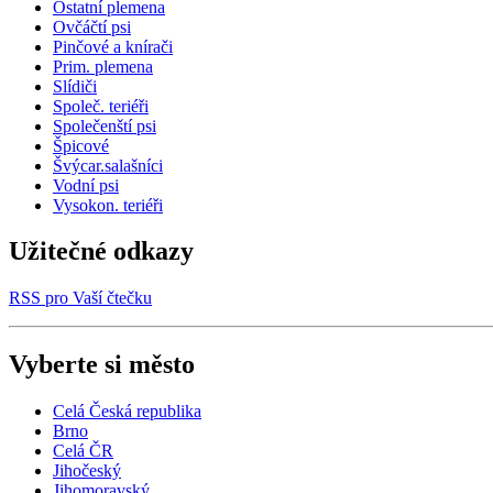
Ostatní plemena
Ovčáčtí psi
Pinčové a knírači
Prim. plemena
Slídiči
Společ. teriéři
Společenští psi
Špicové
Švýcar.salašníci
Vodní psi
Vysokon. teriéři
Užitečné odkazy
RSS pro Vaší čtečku
Vyberte si město
Celá Česká republika
Brno
Celá ČR
Jihočeský
Jihomoravský