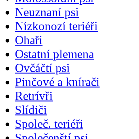
Neuznaní psi
Nízkonozí teriéři
Ohaři
Ostatní plemena
Ovčáčtí psi
Pinčové a knírači
Retrívři
Slídiči
Společ. teriéři
Společenští psi