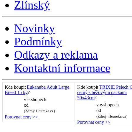
Zlínský
Novinky
Podmínky
Odkazy a reklama
Kontaktní informace
Kde koupit
Eukanuba Adult Large
Kde koupit
TRIXIE Pelech C
Breed 15 kg
?
černý s béžovými packami
50x43cm
?
v
e-shopech
v
e-shopech
od
od
(Zdroj: Heureka.cz)
(Zdroj: Heureka.cz)
Porovnat ceny >>
Porovnat ceny >>