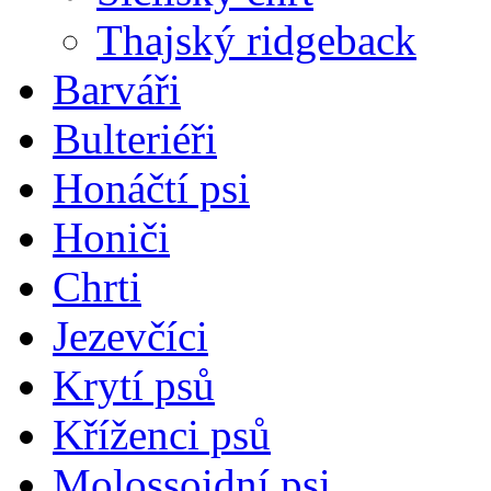
Thajský ridgeback
Barváři
Bulteriéři
Honáčtí psi
Honiči
Chrti
Jezevčíci
Krytí psů
Kříženci psů
Molossoidní psi