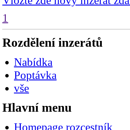
Vložte zde nový inzerát zd
1
Rozdělení inzerátů
Nabídka
Poptávka
vše
Hlavní menu
Homepage rozcestník