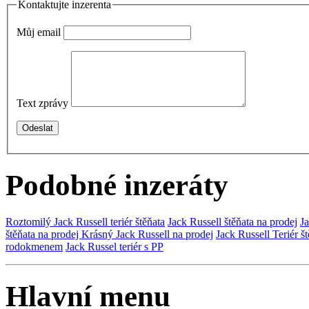
Kontaktujte inzerenta
Můj email
Text zprávy
Podobné inzeráty
Roztomilý Jack Russell teriér štěňata
Jack Russell štěňata na prodej
Ja
štěňata na prodej
Krásný Jack Russell na prodej
Jack Russell Teriér š
rodokmenem
Jack Russel teriér s PP
Hlavní menu