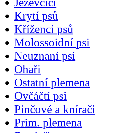
Jezevčíci
Krytí psů
Kříženci psů
Molossoidní psi
Neuznaní psi
Ohaři
Ostatní plemena
Ovčáčtí psi
Pinčové a knírači
Prim. plemena