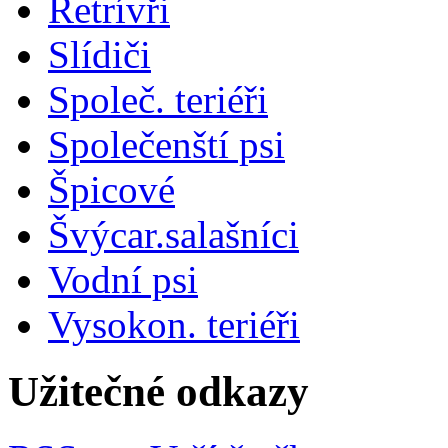
Retrívři
Slídiči
Společ. teriéři
Společenští psi
Špicové
Švýcar.salašníci
Vodní psi
Vysokon. teriéři
Užitečné odkazy