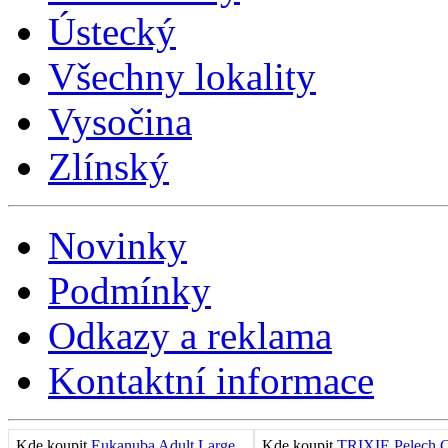
Ústecký
Všechny lokality
Vysočina
Zlínský
Novinky
Podmínky
Odkazy a reklama
Kontaktní informace
Kde koupit
Eukanuba Adult Large
Kde koupit
TRIXIE Pelech C