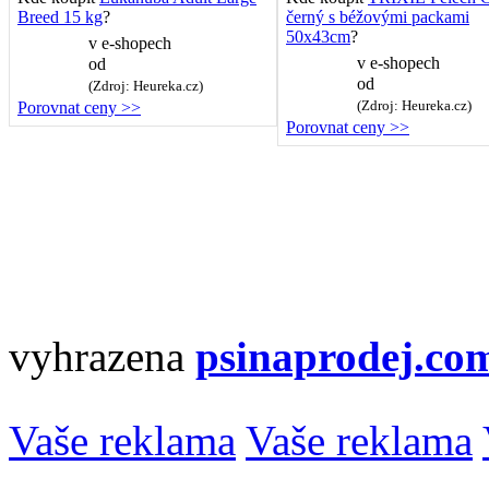
Breed 15 kg
?
černý s béžovými packami
50x43cm
?
v
e-shopech
v
e-shopech
od
od
(Zdroj: Heureka.cz)
(Zdroj: Heureka.cz)
Porovnat ceny >>
Porovnat ceny >>
vyhrazena
psinaprodej.co
Vaše reklama
Vaše reklama