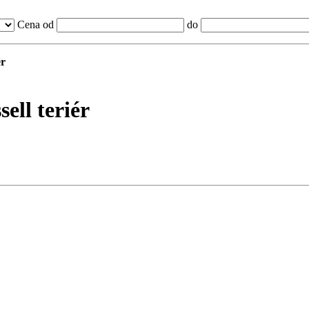
Cena od
do
ér
ell teriér