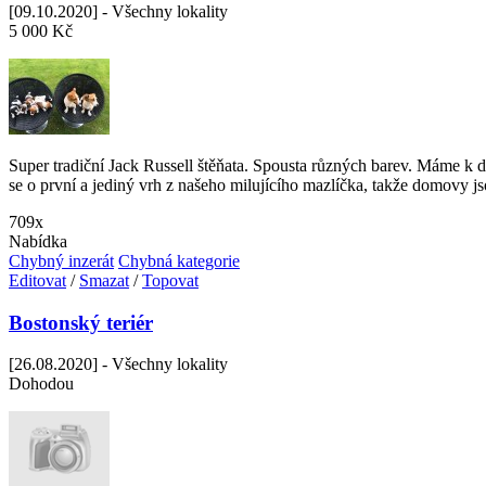
[09.10.2020] - Všechny lokality
5 000 Kč
Super tradiční Jack Russell štěňata. Spousta různých barev. Máme k 
se o první a jediný vrh z našeho milujícího mazlíčka, takže domovy jso
709x
Nabídka
Chybný inzerát
Chybná kategorie
Editovat
/
Smazat
/
Topovat
Bostonský teriér
[26.08.2020] - Všechny lokality
Dohodou