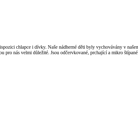
dispozici chlapce i dívky. Naše nádherné děti byly vychovávány v naše
u pro nás velmi důležité. Jsou odčervkované, prchající a mikro štípané. 