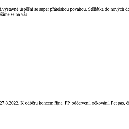
aní,výstavně úspěšní se super přátelskou povahou. Štěňátka do nových
šíme se na vás
.8.2022. K odběru koncem října. PP, odčervení, očkování, Pet pas, či