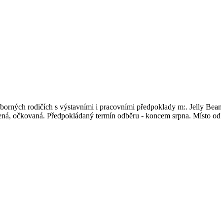
borných rodičích s výstavními i pracovními předpoklady m:. Jelly Bean
ená, očkovaná. Předpokládaný termín odběru - koncem srpna. Místo odb