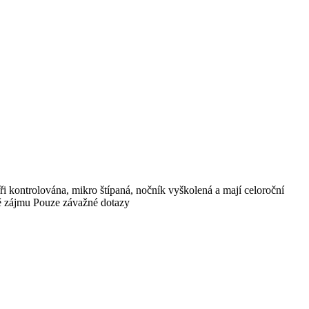
ři kontrolována, mikro štípaná, nočník vyškolená a mají celoroční
adě zájmu Pouze závažné dotazy