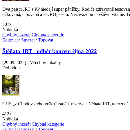
Dva pejsci JRT s PP hledají super páníčky. Rodiče zdravotně testov
očkovaná, čipovaná a EUROpasem. Nezávaznou návštěvu vítáme. Tě
507x
Nabídka
Chybný inzerát
Chybná kategorie
Editovat
/
Smazat
/
Topovat
Štěňata JRT - odběr koncem října 2022
[29.09.2022] - Všechny lokality
Dohodou
CHS „z Chodovského vršku“ zadá k rezervaci štěňata JRT, narozená 27
412x
Nabídka
Chybný inzerát
Chybná kategorie
Editovat
/
Smazat
/
Topovat