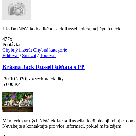
Hledám štěňátko hladkého Jack Russel teriera, nejlépe fenečku.
477x
Poptávka
Chybný inzerát
Chybná kategorie
Editovat
/
Smazat
/
Topovat
Krásná Jack Russell štěňata s PP
[30.10.2020] - Všechny lokality
5 000 Kč
Mám vrh krásných štěňátek Jacka Russella, kteří hledají milující do
Neváhejte a kontaktujte pro více informací, pokud máte zájem