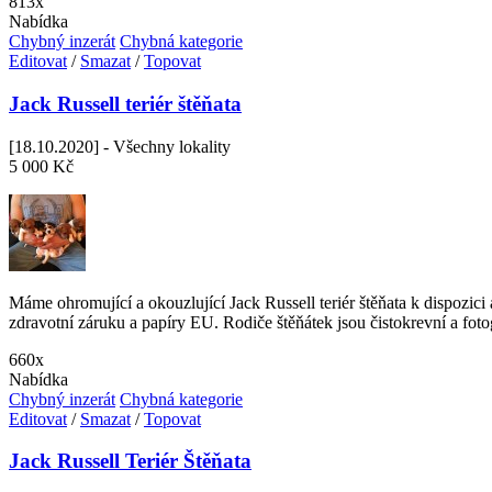
813x
Nabídka
Chybný inzerát
Chybná kategorie
Editovat
/
Smazat
/
Topovat
Jack Russell teriér štěňata
[18.10.2020] - Všechny lokality
5 000 Kč
Máme ohromující a okouzlující Jack Russell teriér štěňata k dispozic
zdravotní záruku a papíry EU. Rodiče štěňátek jsou čistokrevní a fot
660x
Nabídka
Chybný inzerát
Chybná kategorie
Editovat
/
Smazat
/
Topovat
Jack Russell Teriér Štěňata