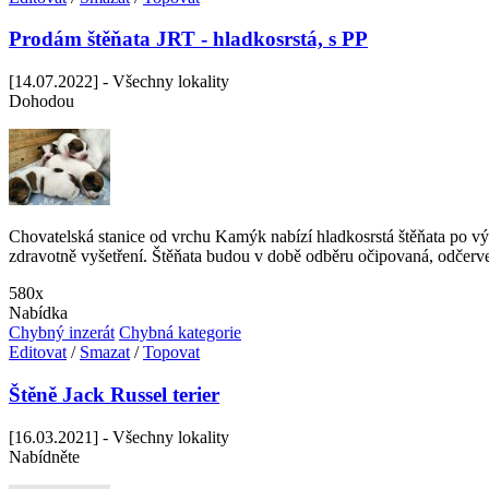
Prodám štěňata JRT - hladkosrstá, s PP
[14.07.2022] - Všechny lokality
Dohodou
Chovatelská stanice od vrchu Kamýk nabízí hladkosrstá štěňata po vý
zdravotně vyšetření. Štěňata budou v době odběru očipovaná, odčerv
580x
Nabídka
Chybný inzerát
Chybná kategorie
Editovat
/
Smazat
/
Topovat
Štěně Jack Russel terier
[16.03.2021] - Všechny lokality
Nabídněte