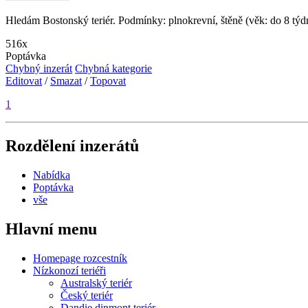
Hledám Bostonský teriér. Podmínky: plnokrevní, štěně (věk: do 8 t
516x
Poptávka
Chybný inzerát
Chybná kategorie
Editovat
/
Smazat
/
Topovat
1
Rozdělení inzerátů
Nabídka
Poptávka
vše
Hlavní menu
Homepage rozcestník
Nízkonozí teriéři
Australský teriér
Český teriér
Dandie dinmont teriér