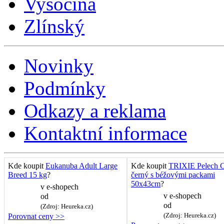
Vysočina
Zlínský
Novinky
Podmínky
Odkazy a reklama
Kontaktní informace
Kde koupit
Eukanuba Adult Large
Kde koupit
TRIXIE Pelech C
Breed 15 kg
?
černý s béžovými packami
50x43cm
?
v
e-shopech
v
e-shopech
od
od
(Zdroj: Heureka.cz)
(Zdroj: Heureka.cz)
Porovnat ceny >>