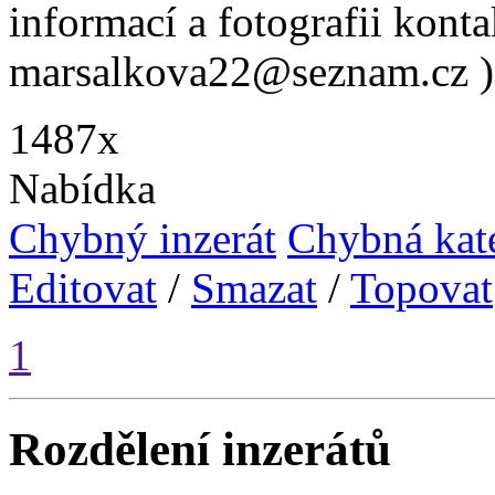
informací a fotografii konta
marsalkova22@seznam.cz )
1487x
Nabídka
Chybný inzerát
Chybná kat
Editovat
/
Smazat
/
Topovat
1
Rozdělení inzerátů