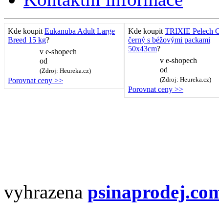
Kde koupit
Eukanuba Adult Large
Kde koupit
TRIXIE Pelech C
Breed 15 kg
?
černý s béžovými packami
50x43cm
?
v
e-shopech
v
e-shopech
od
od
(Zdroj: Heureka.cz)
(Zdroj: Heureka.cz)
Porovnat ceny >>
Porovnat ceny >>
vyhrazena
psinaprodej.co