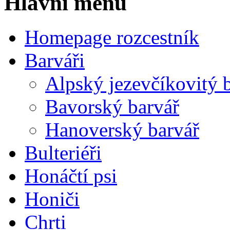
Hlavní menu
Homepage rozcestník
Barváři
Alpský jezevčíkovitý 
Bavorský barvář
Hanoverský barvář
Bulteriéři
Honáčtí psi
Honiči
Chrti