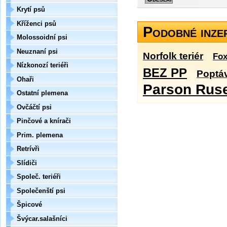
Krytí psů
Kříženci psů
Podobné inze
Molossoidní psi
Neuznaní psi
Norfolk teriér
Fox
Nízkonozí teriéři
BEZ PP
Poptáv
Ohaři
Parson Rusel
Ostatní plemena
Ovčáčtí psi
Pinčové a knírači
Prim. plemena
Retrívři
Slídiči
Společ. teriéři
Společenští psi
Špicové
Švýcar.salašníci