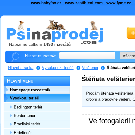
www.babyfox.cz
www.zestihleni.com
www.fymc.cz
Nabízíme celkem
1493 inzerátů
Hledejte inzerát
Hlavní stránka
Vysokonozí teriéři
Velšteriér
Śtěňata velšter
Śtěňata velšterier
Hlavní menu
Homepage rozcestník
Prodám štěňata velšteriér
Vysokon. teriéři
drobní a pracovně vedeni. 
Bedlington teriér
Border teriér
Ve fotogalerii 
Brazilský teriér
Erdelteriér