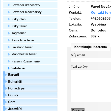
Foxteriér drsnosrstý
Jméno:
Pavel Nová
Kontakt:
Kontakt fo
Foxteriér hladkosrstý
Telefon:
+420602658
Irský glen
Lokalita:
Vysočina
Irský teriér
Cena:
Dohodou
Jagdterier
Zobrazeno:
937 x
Kerry blue teriér
Kontaktujte inzerenta
Lakeland teriér
Manchester teriér
Můj email
Parson Russel teriér
Text zprávy
Velšteriér
Barváři
Bulteriéři
Honáčtí psi
Honiči
Chrti
Jezevčíci