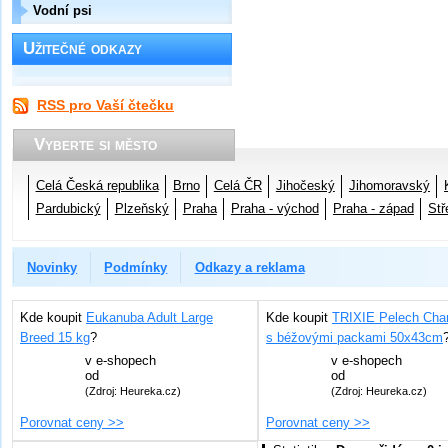
Vodní psi
Užitečné odkazy
RSS pro Vaší čtečku
Vyberte si město
Celá Česká republika
Brno
Celá ČR
Jihočeský
Jihomoravský
Pardubický
Plzeňský
Praha
Praha - východ
Praha - západ
Stř
Novinky
Podmínky
Odkazy a reklama
Kde koupit
Eukanuba Adult Large
Kde koupit
TRIXIE Pelech Char
Breed 15 kg
?
s béžovými packami 50x43cm
v
e-shopech
v
e-shopech
od
od
(Zdroj: Heureka.cz)
(Zdroj: Heureka.cz)
Porovnat ceny >>
Porovnat ceny >>