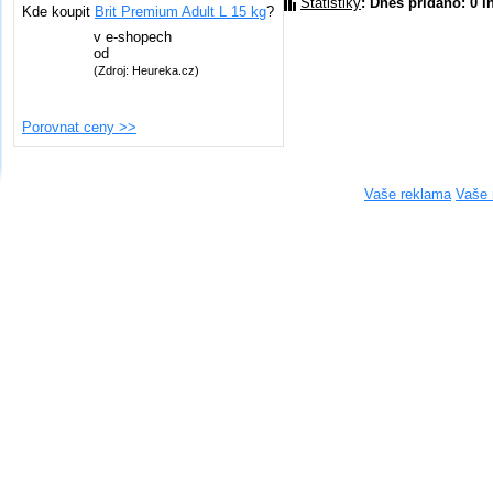
Statistiky
: Dnes přidáno: 0 i
Kde koupit
Brit Premium Adult L 15 kg
?
v
e-shopech
od
(Zdroj: Heureka.cz)
Porovnat ceny >>
Vaše reklama
Vaše 