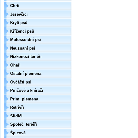
Chrti
Jezevčíci
Krytí psů
Kříženci psů
Molossoidní psi
Neuznaní psi
Nízkonozí teriéři
Ohaři
Ostatní plemena
Ovčáčtí psi
Pinčové a knírači
Prim. plemena
Retrívři
Slídiči
Společ. teriéři
Špicové