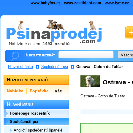
www.babyfox.cz
www.zestihleni.com
www.fymc.cz
Nabízíme celkem
1493 inzerátů
Hledejte inzerát
Hlavní stránka
Společenští psi
Ostrava - Coton de Tuléar
Rozdělení inzerátů
Ostrava -
Nabídka
Poptávka
vše
Ostrava - Coton de Tuléar
Hlavní menu
Homepage rozcestník
Společenští psi
Angličtí společenští španělé