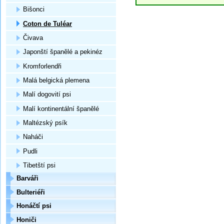
Bišonci
Coton de Tuléar
Čivava
Japonští španělé a pekinéz
Kromforlendři
Malá belgická plemena
Malí dogovití psi
Malí kontinentální španělé
Maltézský psík
Naháči
Pudli
Tibetští psi
Barváři
Bulteriéři
Honáčtí psi
Honiči