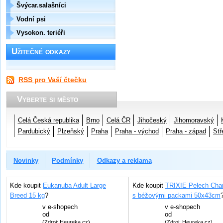
Švýcar.salašníci
Vodní psi
Vysokon. teriéři
Užitečné odkazy
RSS pro Vaší čtečku
Vyberte si město
Celá Česká republika
Brno
Celá ČR
Jihočeský
Jihomoravský
Pardubický
Plzeňský
Praha
Praha - východ
Praha - západ
Stř
Novinky
Podmínky
Odkazy a reklama
Kde koupit
Eukanuba Adult Large
Kde koupit
TRIXIE Pelech Char
Breed 15 kg
?
s béžovými packami 50x43cm
v
e-shopech
v
e-shopech
od
od
(Zdroj: Heureka.cz)
(Zdroj: Heureka.cz)