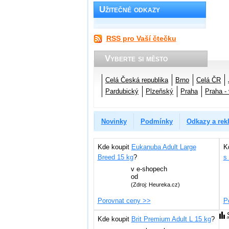
Užitečné odkazy
RSS pro Vaší čtečku
Vyberte si město
Celá Česká republika
Brno
Celá ČR
Pardubický
Plzeňský
Praha
Praha -
Novinky
Podmínky
Odkazy a rek
Kde koupit
Eukanuba Adult Large
K
Breed 15 kg
?
s
v
e-shopech
od
(Zdroj: Heureka.cz)
Porovnat ceny >>
P
Kde koupit
Brit Premium Adult L 15 kg
?