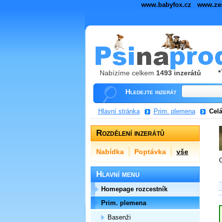
www.babyfox.cz
www.ze
Nabízíme celkem
1493 inzerátů
Hledejte inzerát
Hlavní stránka
Prim. plemena
Celá
Rozdělení inzerátů
Nabídka
Poptávka
vše
C
Hlavní menu
Homepage rozcestník
Prim. plemena
Basenži