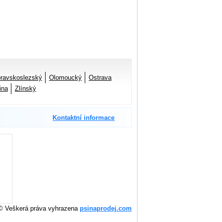
ravskoslezský
Olomoucký
Ostrava
ina
Zlínský
Kontaktní informace
© Veškerá práva vyhrazena
psinaprodej.com