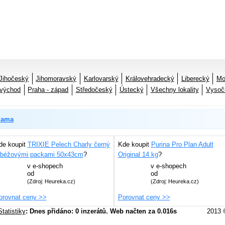
Jihočeský
Jihomoravský
Karlovarský
Královehradecký
Liberecký
Mo
 východ
Praha - západ
Středočeský
Ústecký
Všechny lokality
Vysoč
lama
de koupit
TRIXIE Pelech Charly černý
Kde koupit
Purina Pro Plan Adult
 béžovými packami 50x43cm
?
Original 14 kg
?
v
e-shopech
v
e-shopech
od
od
(Zdroj: Heureka.cz)
(Zdroj: Heureka.cz)
orovnat ceny >>
Porovnat ceny >>
Statistiky
: Dnes přidáno: 0 inzerátů. Web načten za 0.016s
2013 