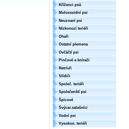
Kříženci psů
Molossoidní psi
Neuznaní psi
Nízkonozí teriéři
Ohaři
Ostatní plemena
Ovčáčtí psi
Pinčové a knírači
Retrívři
Slídiči
Společ. teriéři
Společenští psi
Špicové
Švýcar.salašníci
Vodní psi
Vysokon. teriéři