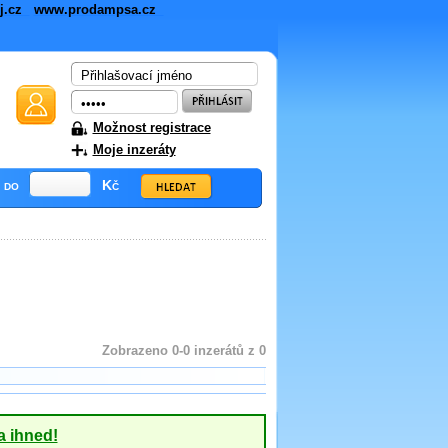
ej.cz
www.prodampsa.cz
Možnost registrace
Moje inzeráty
do
Kč
Zobrazeno 0-0 inzerátů z 0
a ihned!