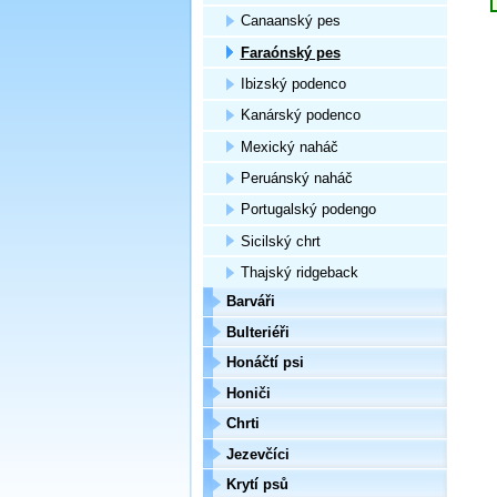
Canaanský pes
Faraónský pes
Ibizský podenco
Kanárský podenco
Mexický naháč
Peruánský naháč
Portugalský podengo
Sicilský chrt
Thajský ridgeback
Barváři
Bulteriéři
Honáčtí psi
Honiči
Chrti
Jezevčíci
Krytí psů