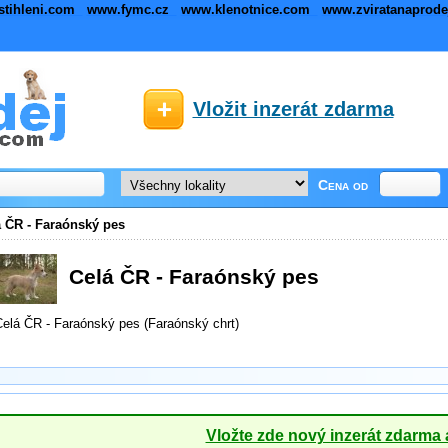
stihleni.com
www.fymc.cz
www.klenotnice.com
www.zviratanaprod
Vložit inzerát zdarma
Cena od
 ČR - Faraónský pes
Celá ČR - Faraónský pes
elá ČR - Faraónský pes (Faraónský chrt)
Vložte zde nový inzerát zdarma 