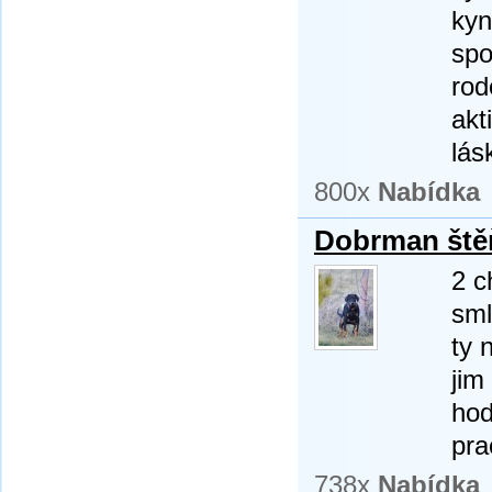
kyn
spo
rod
akt
lás
800x
Nabídka
Dobrman štěň
2 c
sml
ty 
jim
hod
pra
738x
Nabídka