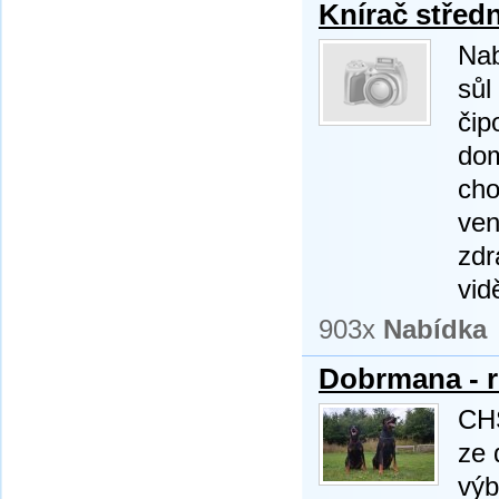
Knírač středn
Nab
sůl
čip
dom
cho
ven
zdr
vid
903x
Nabídka
Dobrmana - r
CHS
ze 
výb