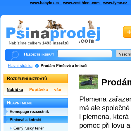
www.babyfox.cz
www.zestihleni.com
www.fymc.cz
Nabízíme celkem
1493 inzerátů
Hledejte inzerát
Hlavní stránka
Prodám Pinčové a knírači
Rozdělení inzerátů
Prodám
Nabídka
Poptávka
vše
Plemena zařazená
Hlavní menu
má ale společné 
Homepage rozcestník
i plemena, která
Pinčové a knírači
pomoc při lovu a
Černý ruský teriér