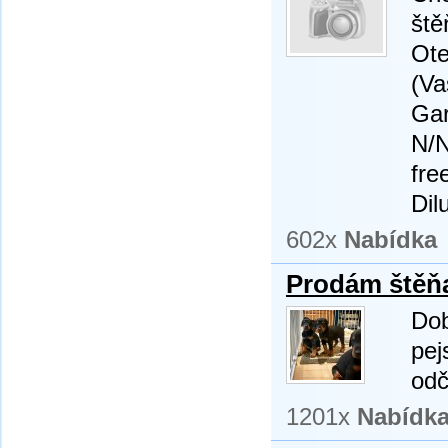
ště
Ot
(Va
Ga
N/N
fre
Dilu
602x
Nabídka
Prodám štěň
Dob
pej
odč
1201x
Nabídk