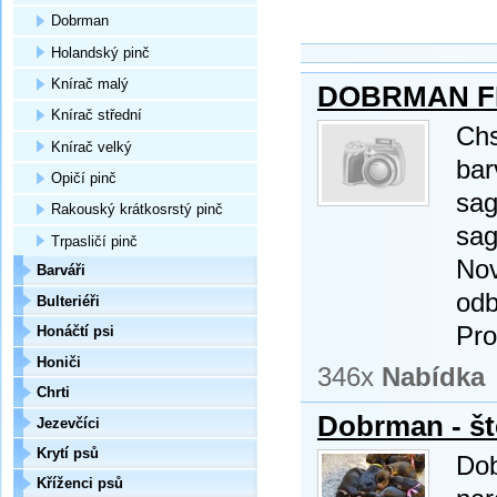
Dobrman
Holandský pinč
Knírač malý
DOBRMAN F
Knírač střední
Chs
Knírač velký
bar
Opičí pinč
sag
Rakouský krátkosrstý pinč
sag
Trpasličí pinč
Nov
Barváři
odb
Bulteriéři
Pro
Honáčtí psi
Honiči
346x
Nabídka
Chrti
Dobrman - št
Jezevčíci
Krytí psů
Do
Kříženci psů