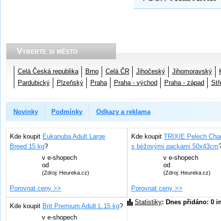
Vyberte si město
Celá Česká republika
Brno
Celá ČR
Jihočeský
Jihomoravský
Pardubický
Plzeňský
Praha
Praha - východ
Praha - západ
Stř
Novinky
Podmínky
Odkazy a reklama
Kde koupit
Eukanuba Adult Large
Kde koupit
TRIXIE Pelech Char
Breed 15 kg
?
s béžovými packami 50x43cm
v
e-shopech
v
e-shopech
od
od
(Zdroj: Heureka.cz)
(Zdroj: Heureka.cz)
Porovnat ceny >>
Porovnat ceny >>
Statistiky
: Dnes přidáno: 0 i
Kde koupit
Brit Premium Adult L 15 kg
?
v
e-shopech