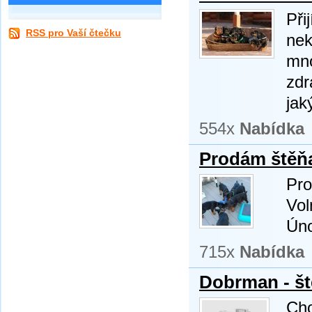
Při
RSS pro Vaší čtečku
nek
mno
zdr
jak
554x
Nabídka
Prodám štěň
Pro
Vol
Úno
715x
Nabídka
Dobrman - št
Cho