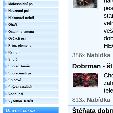
nar
Molossoidní psi
pes
Neuznaní psi
sta
Nízkonozí teriéři
vel
Ohaři
veš
Ostatní plemena
dob
Ovčáčtí psi
HEC
Prim. plemena
Retrívři
386x
Nabídka
Slídiči
Dobrman - št
Společ. teriéři
Společenští psi
Cho
Špicové
zah
Švýcar.salašníci
tel
Vodní psi
813x
Nabídka
Vysokon. teriéři
Štěňata dob
Užitečné odkazy