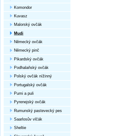
Komondor
Kuvasz
Malorský ovčák
Mudi
Německý ovčák
Německý pinč
Pikardský ovčák
Podhalaňský ovčák
Polský ovčák nížinný
Portugalský ovčák
Pumi a puli
Pyrenejský ovčák
Rumunský pastevecký pes
Saarlosův vlčák
Sheltie