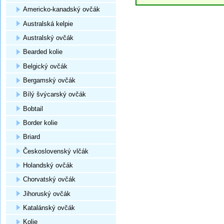
Americko-kanadský ovčák
Australská kelpie
Australský ovčák
Bearded kolie
Belgický ovčák
Bergamský ovčák
Bílý švýcarský ovčák
Bobtail
Border kolie
Briard
Československý vlčák
Holandský ovčák
Chorvatský ovčák
Jihoruský ovčák
Katalánský ovčák
Kolie