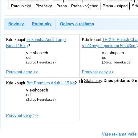
Pardubický
Plzeňský
Praha
Praha - východ
Praha - západ
Stř
Novinky
Podmínky
Odkazy a reklama
Kde koupit
Eukanuba Adult Large
Kde koupit
TRIXIE Pelech Char
Breed 15 kg
?
s béžovými packami 50x43cm
v
e-shopech
v
e-shopech
od
od
(Zdroj: Heureka.cz)
(Zdroj: Heureka.cz)
Porovnat ceny >>
Porovnat ceny >>
Statistiky
: Dnes přidáno: 0 i
Kde koupit
Brit Premium Adult L 15 kg
?
v
e-shopech
od
(Zdroj: Heureka.cz)
Porovnat ceny >>
Vaše reklama
Vaše 