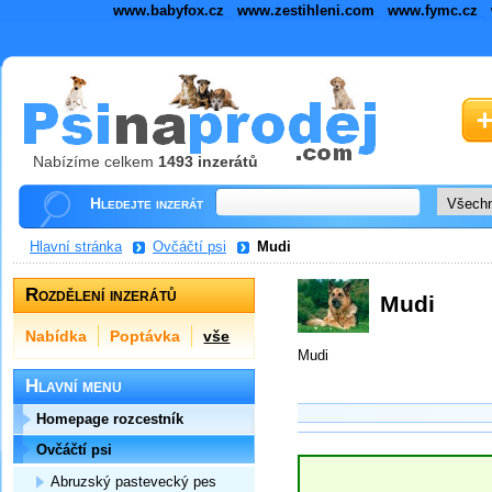
www.babyfox.cz
www.zestihleni.com
www.fymc.cz
Nabízíme celkem
1493 inzerátů
Hledejte inzerát
Hlavní stránka
Ovčáčtí psi
Mudi
Rozdělení inzerátů
Mudi
Nabídka
Poptávka
vše
Mudi
Hlavní menu
Homepage rozcestník
Ovčáčtí psi
Abruzský pastevecký pes