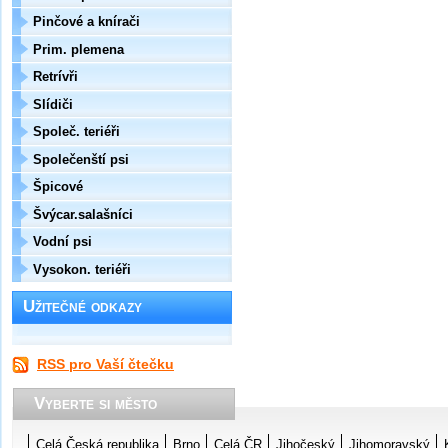
Pinčové a knírači
Prim. plemena
Retrívři
Slídiči
Společ. teriéři
Společenští psi
Špicové
Švýcar.salašníci
Vodní psi
Vysokon. teriéři
Užitečné odkazy
RSS pro Vaší čtečku
Vyberte si město
Celá Česká republika
Brno
Celá ČR
Jihočeský
Jihomoravský