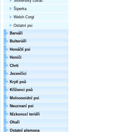
Slovenský čuvač
Šiperka
Welsh Corgi
Ostatní psi
Barváři
Bulteriéři
Honáčtí psi
Honiči
Chrti
Jezevčíci
Krytí psů
Kříženci psů
Molossoidní psi
Neuznaní psi
Nízkonozí teriéři
Ohaři
Ostatní plemena