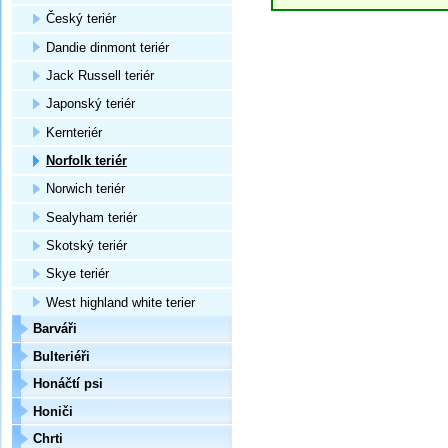
Český teriér
Dandie dinmont teriér
Jack Russell teriér
Japonský teriér
Kernteriér
Norfolk teriér
Norwich teriér
Sealyham teriér
Skotský teriér
Skye teriér
West highland white terier
Barváři
Bulteriéři
Honáčtí psi
Honiči
Chrti