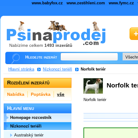
www.babyfox.cz
www.zestihleni.com
www.fymc.cz
Nabízíme celkem
1493 inzerátů
Hledejte inzerát
Hlavní stránka
Nízkonozí teriéři
Norfolk teriér
Rozdělení inzerátů
Norfolk te
Nabídka
Poptávka
vše
Norfolk teriér
Hlavní menu
Homepage rozcestník
Nízkonozí teriéři
Australský teriér