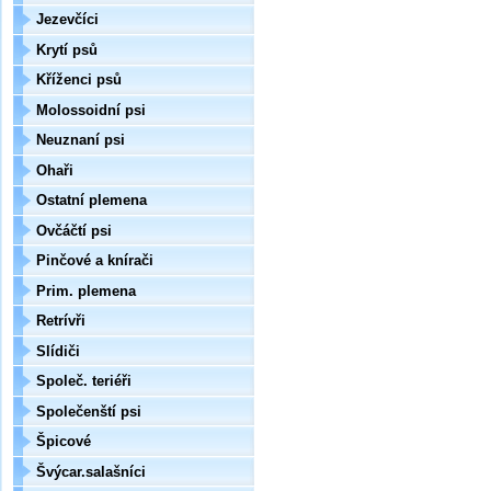
Jezevčíci
Krytí psů
Kříženci psů
Molossoidní psi
Neuznaní psi
Ohaři
Ostatní plemena
Ovčáčtí psi
Pinčové a knírači
Prim. plemena
Retrívři
Slídiči
Společ. teriéři
Společenští psi
Špicové
Švýcar.salašníci