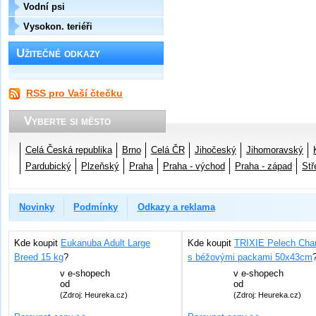
Vodní psi
Vysokon. teriéři
Užitečné odkazy
RSS pro Vaší čtečku
Vyberte si město
Celá Česká republika
Brno
Celá ČR
Jihočeský
Jihomoravský
Pardubický
Plzeňský
Praha
Praha - východ
Praha - západ
Stř
Novinky
Podmínky
Odkazy a reklama
Kde koupit
Eukanuba Adult Large
Kde koupit
TRIXIE Pelech Char
Breed 15 kg
?
s béžovými packami 50x43cm
v
e-shopech
v
e-shopech
od
od
(Zdroj: Heureka.cz)
(Zdroj: Heureka.cz)