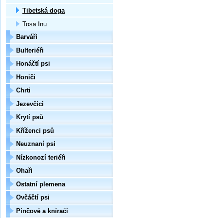
Tibetská doga
Tosa Inu
Barváři
Bulteriéři
Honáčtí psi
Honiči
Chrti
Jezevčíci
Krytí psů
Kříženci psů
Neuznaní psi
Nízkonozí teriéři
Ohaři
Ostatní plemena
Ovčáčtí psi
Pinčové a knírači