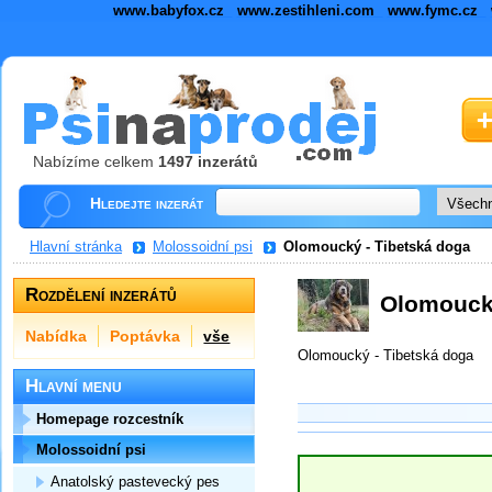
www.babyfox.cz
www.zestihleni.com
www.fymc.cz
Nabízíme celkem
1497 inzerátů
Hledejte inzerát
Hlavní stránka
Molossoidní psi
Olomoucký - Tibetská doga
Rozdělení inzerátů
Olomoucký
Nabídka
Poptávka
vše
Olomoucký - Tibetská doga
Hlavní menu
Homepage rozcestník
Molossoidní psi
Anatolský pastevecký pes