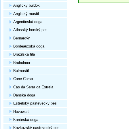
Anglický buldok
Anglický mastif
Argentinská doga
Atlasský horský pes
Bernardýn
Bordeauxská doga
Brazilská fila
Broholmer
Bulmastif
Cane Corso
Cao da Serra da Estrela
Dánská doga
Estrelský pastevecký pes
Hovawart
Kanárská doga
Kavkazský pastevecký pes