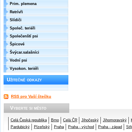
Prim. plemena
Retrívři
Slídiči
Společ. teriéři
Společenští psi
Špicové
Švýcar.salašníci
Vodní psi
Vysokon. teriéři
Užitečné odkazy
RSS pro Vaší čtečku
Vyberte si město
Celá Česká republika
Brno
Celá ČR
Jihočeský
Jihomoravský
Pardubický
Plzeňský
Praha
Praha - východ
Praha - západ
Stř