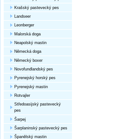
Krašský pastevecký pes
Landseer
Leonberger
Malorská doga
Neapolský mastin
Německá doga
Německý boxer
Novofundlandský pes
Pyrenejský horský pes
Pyrenejský mastin
Rotvajler
Středoasijský pastevecký
pes
Šarpej
Šarplaninský pastevecký pes
Španělský mastin