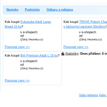
Novinky
Podmínky
Odkazy a reklama
Kde koupit
Eukanuba Adult Large
Kde koupit
TRIXIE Pelech Char
Breed 15 kg
?
s béžovými packami 50x43cm
v
e-shopech
v
e-shopech
od
od
(Zdroj: Heureka.cz)
(Zdroj: Heureka.cz)
Porovnat ceny >>
Porovnat ceny >>
Statistiky
: Dnes přidáno: 0 i
Kde koupit
Brit Premium Adult L 15 kg
?
v
e-shopech
od
(Zdroj: Heureka.cz)
Porovnat ceny >>
Vaše reklama
Vaše 