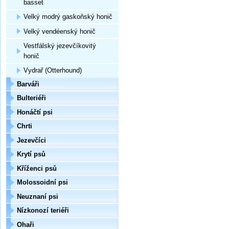
basset
Velký modrý gaskoňský honič
Velký vendéenský honič
Vestfálský jezevčíkovitý
honič
Vydrař (Otterhound)
Barváři
Bulteriéři
Honáčtí psi
Chrti
Jezevčíci
Krytí psů
Kříženci psů
Molossoidní psi
Neuznaní psi
Nízkonozí teriéři
Ohaři