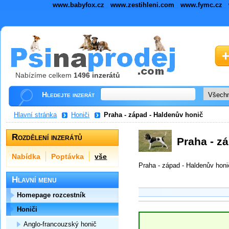
www.babyfox.cz
www.zestihleni.com
www.fymc.cz
Nabízíme celkem
1496 inzerátů
Hledejte inzerát
Hlavní stránka
Honiči
Praha - západ - Haldenův honič
Rozdělení inzerátů
Praha - z
Nabídka
Poptávka
vše
Praha - západ - Haldenův honi
Hlavní menu
Homepage rozcestník
Honiči
Anglo-francouzský honič