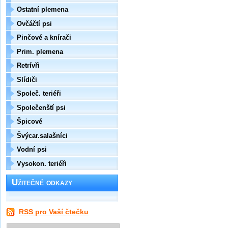
Ostatní plemena
Ovčáčtí psi
Pinčové a knírači
Prim. plemena
Retrívři
Slídiči
Společ. teriéři
Společenští psi
Špicové
Švýcar.salašníci
Vodní psi
Vysokon. teriéři
Užitečné odkazy
RSS pro Vaší čtečku