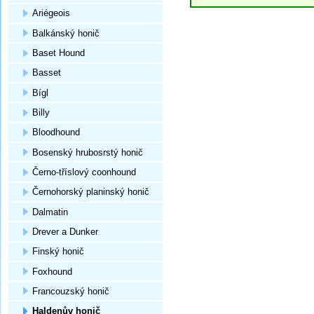
Ariégeois
Balkánský honič
Baset Hound
Basset
Bígl
Billy
Bloodhound
Bosenský hrubosrstý honič
Černo-tříslový coonhound
Černohorský planinský honič
Dalmatin
Drever a Dunker
Finský honič
Foxhound
Francouzský honič
Haldenův honič