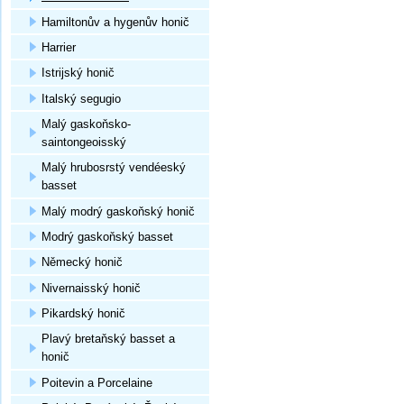
Hamiltonův a hygenův honič
Harrier
Istrijský honič
Italský segugio
Malý gaskoňsko-
saintongeoisský
Malý hrubosrstý vendéeský
basset
Malý modrý gaskoňský honič
Modrý gaskoňský basset
Německý honič
Nivernaisský honič
Pikardský honič
Plavý bretaňský basset a
honič
Poitevin a Porcelaine