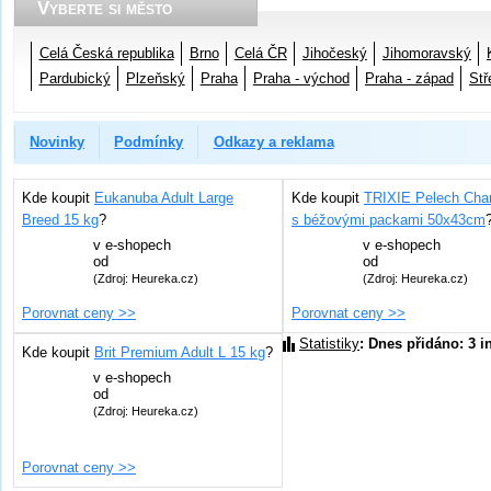
Vyberte si město
Celá Česká republika
Brno
Celá ČR
Jihočeský
Jihomoravský
Pardubický
Plzeňský
Praha
Praha - východ
Praha - západ
Stř
Novinky
Podmínky
Odkazy a reklama
Kde koupit
Eukanuba Adult Large
Kde koupit
TRIXIE Pelech Char
Breed 15 kg
?
s béžovými packami 50x43cm
v
e-shopech
v
e-shopech
od
od
(Zdroj: Heureka.cz)
(Zdroj: Heureka.cz)
Porovnat ceny >>
Porovnat ceny >>
Statistiky
: Dnes přidáno: 3 i
Kde koupit
Brit Premium Adult L 15 kg
?
v
e-shopech
od
(Zdroj: Heureka.cz)
Porovnat ceny >>