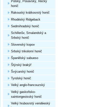
Polský, Posávský, Řecký
honič
Rakouský krátkosrstý honič
Rhodéský Ridgeback
Sedmihradský honič
Schillerův, Smalandský a
Srbský honič
Slovenský kopov
Srbský trikolorní honič
Španělský sabueso
Štýrský brakýř
Švýcarský honič
Tyrolský honič
Velký anglo-francouzský
Velký gaskoňsko-
saintongeoisský honič
Velký hrubosrstý vendéeský