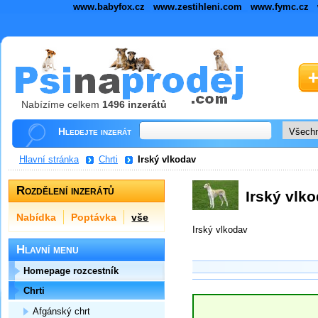
www.babyfox.cz
www.zestihleni.com
www.fymc.cz
Nabízíme celkem
1496 inzerátů
Hledejte inzerát
Hlavní stránka
Chrti
Irský vlkodav
Rozdělení inzerátů
Irský vlk
Nabídka
Poptávka
vše
Irský vlkodav
Hlavní menu
Homepage rozcestník
Chrti
Afgánský chrt