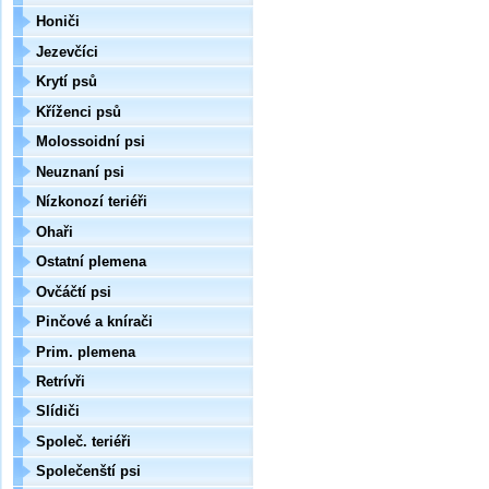
Honiči
Jezevčíci
Krytí psů
Kříženci psů
Molossoidní psi
Neuznaní psi
Nízkonozí teriéři
Ohaři
Ostatní plemena
Ovčáčtí psi
Pinčové a knírači
Prim. plemena
Retrívři
Slídiči
Společ. teriéři
Společenští psi