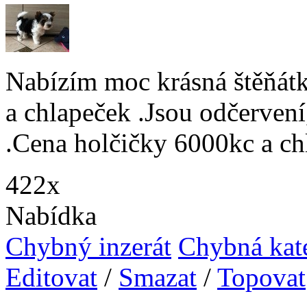
Nabízím moc krásná štěňátk
a chlapeček .Jsou odčervení
.Cena holčičky 6000kc a ch
422x
Nabídka
Chybný inzerát
Chybná kat
Editovat
/
Smazat
/
Topovat