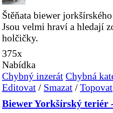
Štěňata biewer jorkšírského
Jsou velmi hraví a hledají 
holčičky.
375x
Nabídka
Chybný inzerát
Chybná kat
Editovat
/
Smazat
/
Topovat
Biewer Yorkšírský teriér -