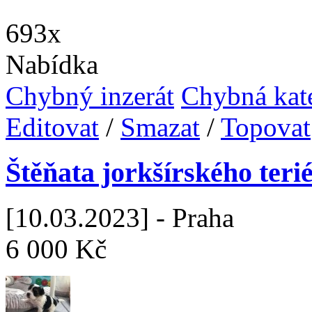
693x
Nabídka
Chybný inzerát
Chybná kat
Editovat
/
Smazat
/
Topovat
Štěňata jorkšírského teri
[10.03.2023] - Praha
6 000 Kč