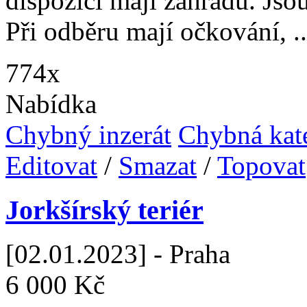
dispozici mají zahradu. Jso
Při odběru mají očkování, ..
774x
Nabídka
Chybný inzerát
Chybná kat
Editovat
/
Smazat
/
Topovat
Jorkšírský teriér
[02.01.2023] - Praha
6 000 Kč