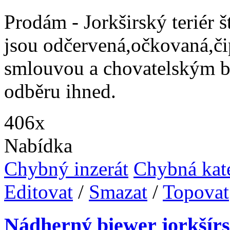
Prodám - Jorkširský teriér 
jsou odčervená,očkovaná,č
smlouvou a chovatelským b
odběru ihned.
406x
Nabídka
Chybný inzerát
Chybná kat
Editovat
/
Smazat
/
Topovat
Nádherný biewer jorkšírs