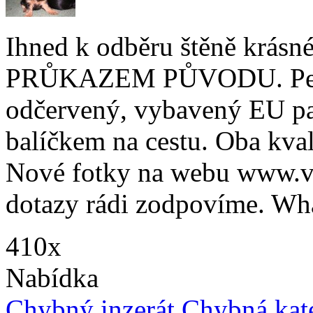
Ihned k odběru štěně krásné
PRŮKAZEM PŮVODU. Pejsek
odčervený, vybavený EU p
balíčkem na cestu. Oba kvali
Nové fotky na webu www.vel
dotazy rádi zodpovíme. Wh
410x
Nabídka
Chybný inzerát
Chybná kat