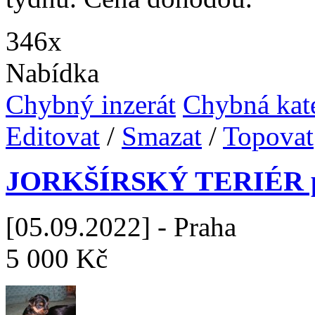
346x
Nabídka
Chybný inzerát
Chybná kat
Editovat
/
Smazat
/
Topovat
JORKŠÍRSKÝ TERIÉR p
[05.09.2022] - Praha
5 000 Kč