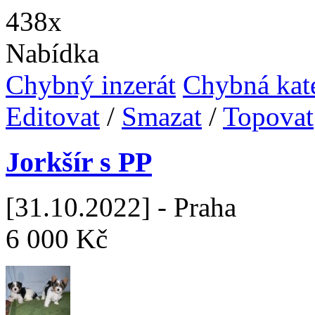
438x
Nabídka
Chybný inzerát
Chybná kat
Editovat
/
Smazat
/
Topovat
Jorkšír s PP
[31.10.2022] - Praha
6 000 Kč