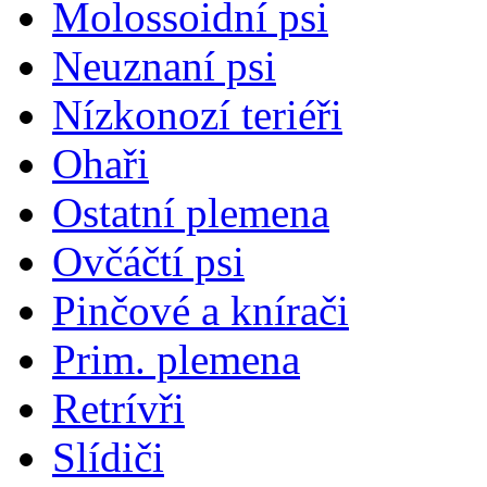
Molossoidní psi
Neuznaní psi
Nízkonozí teriéři
Ohaři
Ostatní plemena
Ovčáčtí psi
Pinčové a knírači
Prim. plemena
Retrívři
Slídiči