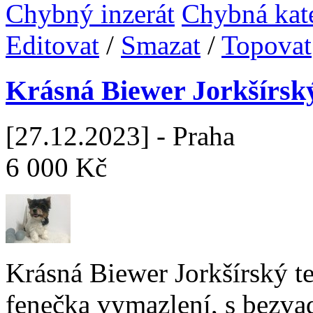
Chybný inzerát
Chybná kat
Editovat
/
Smazat
/
Topovat
Krásná Biewer Jorkšírský
[27.12.2023] - Praha
6 000 Kč
Krásná Biewer Jorkšírský te
fenečka vymazlení, s bezva