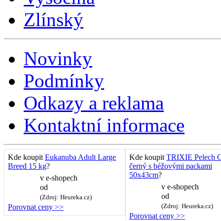
Zlínský
Novinky
Podmínky
Odkazy a reklama
Kontaktní informace
Kde koupit
Eukanuba Adult Large
Kde koupit
TRIXIE Pelech C
Breed 15 kg
?
černý s béžovými packami
50x43cm
?
v
e-shopech
v
e-shopech
od
od
(Zdroj: Heureka.cz)
(Zdroj: Heureka.cz)
Porovnat ceny >>
Porovnat ceny >>