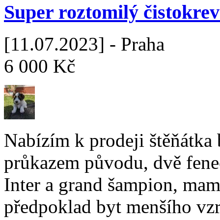
Super roztomilý čistokrev
[11.07.2023] - Praha
6 000 Kč
Nabízím k prodeji štěňátka 
průkazem původu, dvě feneč
Inter a grand šampion, mam
předpoklad byt menšího vzr