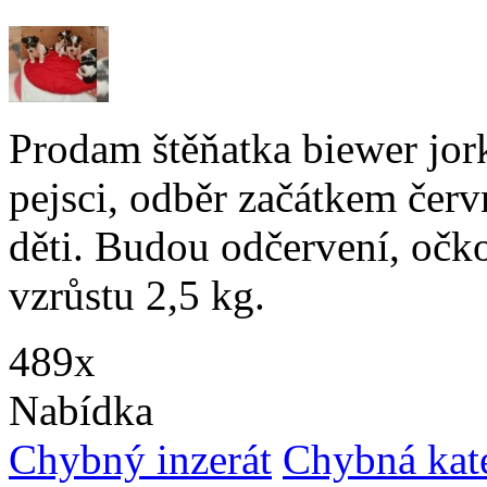
Prodam štěňatka biewer jork
pejsci, odběr začátkem červ
děti. Budou odčervení, očk
vzrůstu 2,5 kg.
489x
Nabídka
Chybný inzerát
Chybná kat