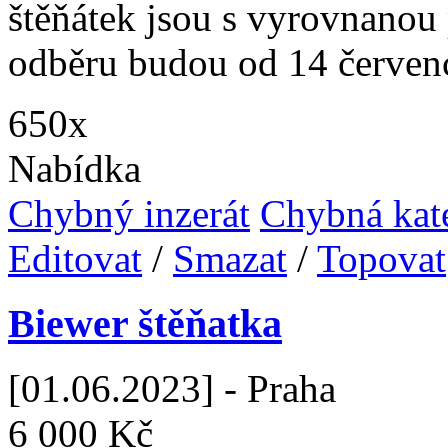
štěňátek jsou s vyrovnano
odběru budou od 14 červen
650x
Nabídka
Chybný inzerát
Chybná kat
Editovat
/
Smazat
/
Topovat
Biewer štěňatka
[01.06.2023] - Praha
6 000 Kč