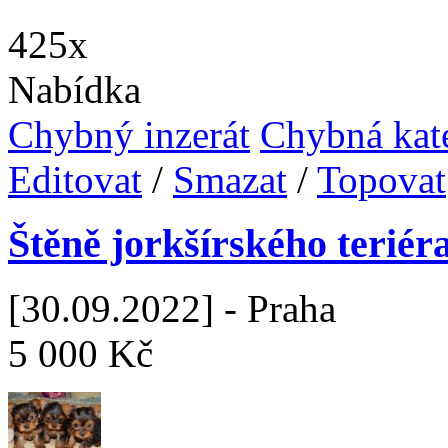
425x
Nabídka
Chybný inzerát
Chybná kat
Editovat
/
Smazat
/
Topovat
Štěně jorkšírského teriér
[30.09.2022] - Praha
5 000 Kč