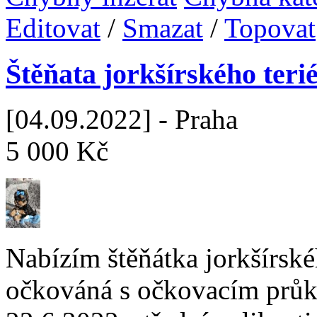
Editovat
/
Smazat
/
Topovat
Štěňata jorkšírského teri
[04.09.2022] - Praha
5 000 Kč
Nabízím štěňátka jorkšírské
očkováná s očkovacím průk