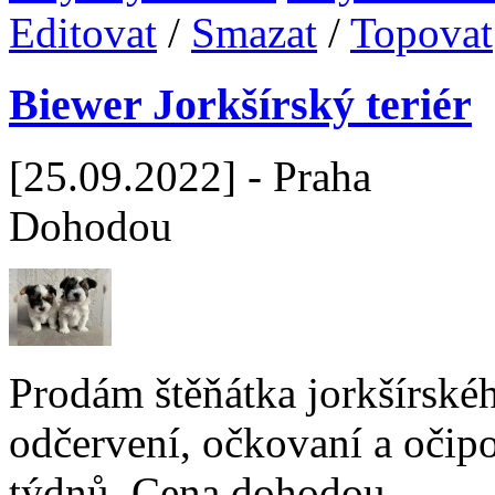
Editovat
/
Smazat
/
Topovat
Biewer Jorkšírský teriér
[25.09.2022] - Praha
Dohodou
Prodám štěňátka jorkšírského
odčervení, očkovaní a očipo
týdnů. Cena dohodou.