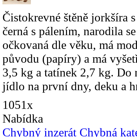
Čistokrevné štěně jorkšíra 
černá s pálením, narodila s
očkovaná dle věku, má mod
původu (papíry) a má vyšet
3,5 kg a tatínek 2,7 kg. D
jídlo na první dny, deku a 
1051x
Nabídka
Chybný inzerát
Chybná kat