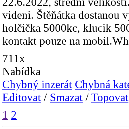
22.6.2022, střední velikost
videni. Štěňátka dostanou 
holčička 5000kc, klucik 50
kontakt pouze na mobil.Wh
711x
Nabídka
Chybný inzerát
Chybná kat
Editovat
/
Smazat
/
Topovat
1
2