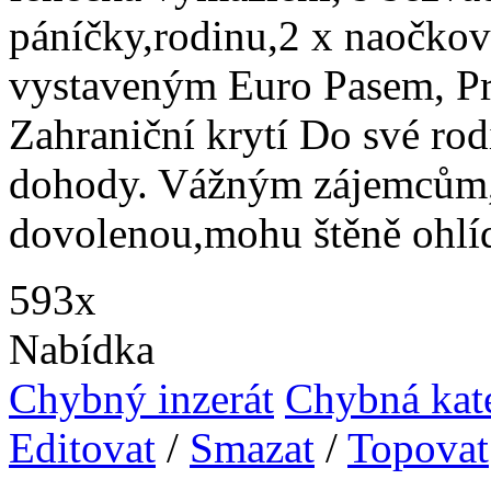
páníčky,rodinu,2 x naočkov
vystaveným Euro Pasem, P
Zahraniční krytí Do své ro
dohody. Vážným zájemcům,
dovolenou,mohu štěně ohlíd
593x
Nabídka
Chybný inzerát
Chybná kat
Editovat
/
Smazat
/
Topovat