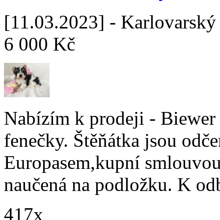
[11.03.2023] - Karlovarský 
6 000 Kč
Nabízím k prodeji - Biewer J
fenečky. Štěňátka jsou odč
Europasem,kupní smlouvou
naučená na podložku. K od
417x