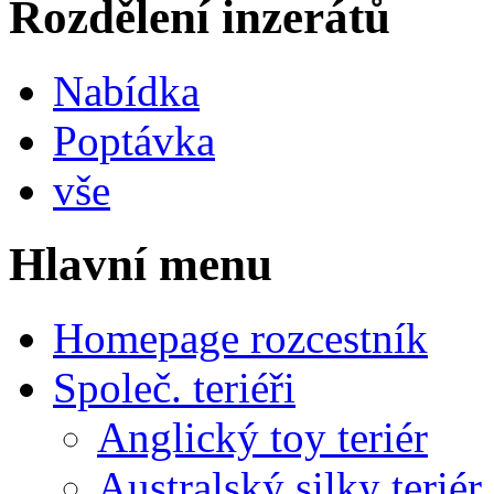
Rozdělení inzerátů
Nabídka
Poptávka
vše
Hlavní menu
Homepage rozcestník
Společ. teriéři
Anglický toy teriér
Australský silky teriér