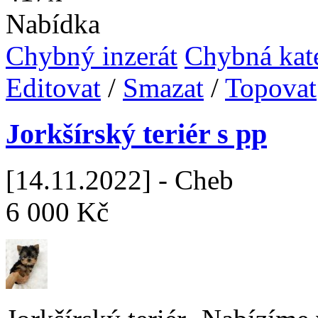
Nabídka
Chybný inzerát
Chybná kat
Editovat
/
Smazat
/
Topovat
Jorkšírský teriér s pp
[14.11.2022] - Cheb
6 000 Kč