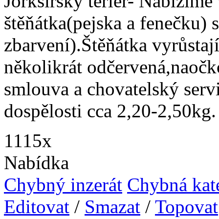
Jorkšírský teriér- Nabízíme
štěňátka(pejska a fenečku) 
zbarvení).Štěňátka vyrůstaj
několikrát odčervená,naoč
smlouva a chovatelský serv
dospělosti cca 2,20-2,50kg.
1115x
Nabídka
Chybný inzerát
Chybná kat
Editovat
/
Smazat
/
Topovat