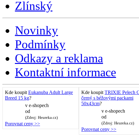
Zlínský
Novinky
Podmínky
Odkazy a reklama
Kontaktní informace
Kde koupit
Eukanuba Adult Large
Kde koupit
TRIXIE Pelech C
Breed 15 kg
?
černý s béžovými packami
50x43cm
?
v
e-shopech
v
e-shopech
od
od
(Zdroj: Heureka.cz)
(Zdroj: Heureka.cz)
Porovnat ceny >>
Porovnat ceny >>