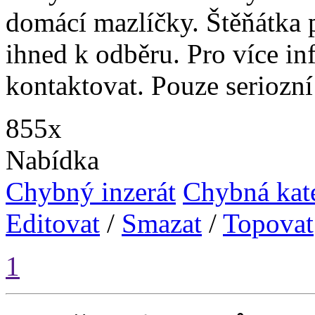
domácí mazlíčky. Štěňátka p
ihned k odběru. Pro více in
kontaktovat. Pouze seriozní
855x
Nabídka
Chybný inzerát
Chybná kat
Editovat
/
Smazat
/
Topovat
1