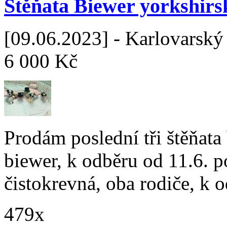
Štěňata Biewer yorkshirs
[09.06.2023] - Karlovarský 
6 000 Kč
Prodám poslední tři štěňata
biewer, k odběru od 11.6. p
čistokrevná, oba rodiče, k 
479x