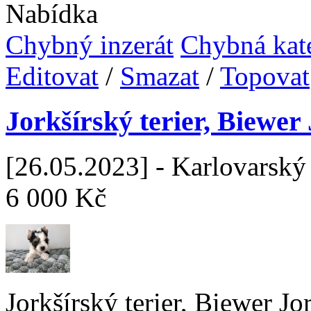
Nabídka
Chybný inzerát
Chybná kat
Editovat
/
Smazat
/
Topovat
Jorkšírský terier, Biewer
[26.05.2023] - Karlovarský 
6 000 Kč
Jorkšírský terier, Biewer Jo