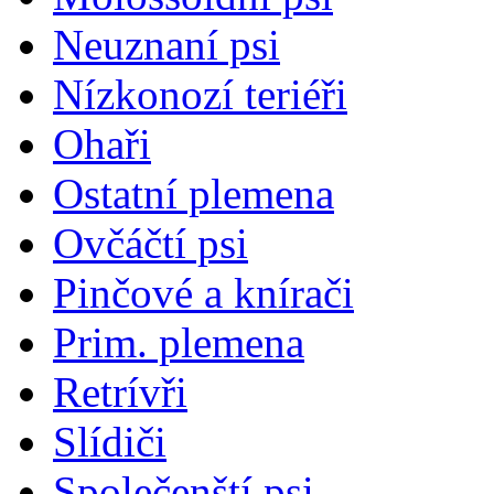
Neuznaní psi
Nízkonozí teriéři
Ohaři
Ostatní plemena
Ovčáčtí psi
Pinčové a knírači
Prim. plemena
Retrívři
Slídiči
Společenští psi