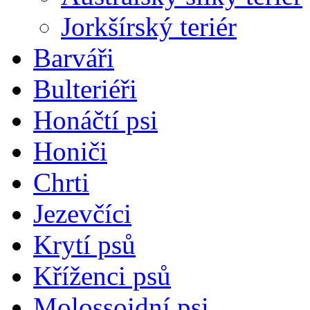
Jorkšírský teriér
Barváři
Bulteriéři
Honáčtí psi
Honiči
Chrti
Jezevčíci
Krytí psů
Kříženci psů
Molossoidní psi