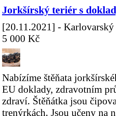
Jorkšírský teriér s dokl
[20.11.2021] - Karlovarský 
5 000 Kč
Nabízíme štěňata jorkšírské
EU doklady, zdravotním pr
zdraví. Štěňátka jsou čipov
trenýrkách. Jsou učeny na n