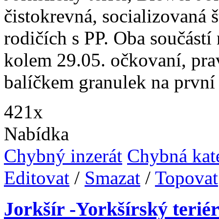
čistokrevná, socializovaná 
rodičích s PP. Oba součástí
kolem 29.05. očkovaní, pra
balíčkem granulek na první 
421x
Nabídka
Chybný inzerát
Chybná kat
Editovat
/
Smazat
/
Topovat
Jorkšír -Yorkšírský teriér