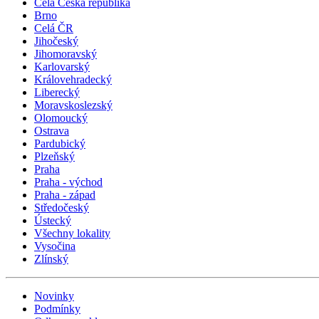
Celá Česká republika
Brno
Celá ČR
Jihočeský
Jihomoravský
Karlovarský
Královehradecký
Liberecký
Moravskoslezský
Olomoucký
Ostrava
Pardubický
Plzeňský
Praha
Praha - východ
Praha - západ
Středočeský
Ústecký
Všechny lokality
Vysočina
Zlínský
Novinky
Podmínky