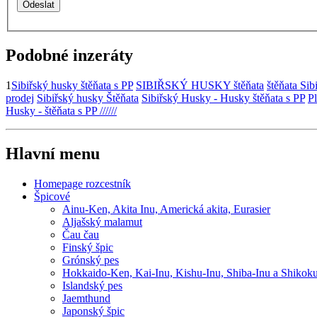
Podobné inzeráty
1
Sibiřský husky štěňata s PP
SIBIŘSKÝ HUSKY štěňata
štěňata Si
prodej
Sibiřský husky Štěňata
Sibiřský Husky - Husky štěňata s PP
P
Husky - štěňata s PP //////
Hlavní menu
Homepage rozcestník
Špicové
Ainu-Ken, Akita Inu, Americká akita, Eurasier
Aljašský malamut
Čau čau
Finský špic
Grónský pes
Hokkaido-Ken, Kai-Inu, Kishu-Inu, Shiba-Inu a Shikok
Islandský pes
Jaemthund
Japonský špic