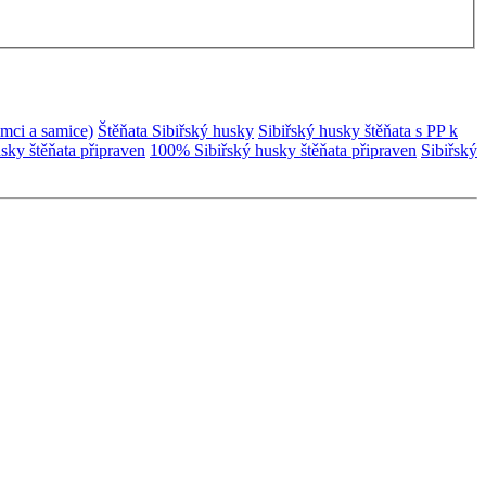
amci a samice)
Štěňata Sibiřský husky
Sibiřský husky štěňata s PP k
sky štěňata připraven
100% Sibiřský husky štěňata připraven
Sibiřský