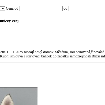
Cena od
do
dubický kraj
ozena 11.11.2025 hledají nový domov. Štěnátka jsou očkovaná,čipován
pní smlouva a startovací balíček do začátku samozřejmostí.Bližší info