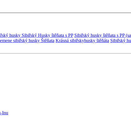
biřský husky
Sibiřský Husky štěňata s PP
Sibiřský husky štěňata s PP (s
lemene sibiřský husky Štěňata
Krásná sibiřskyhusky štěňáta
Sibiřský hu
u-Inu