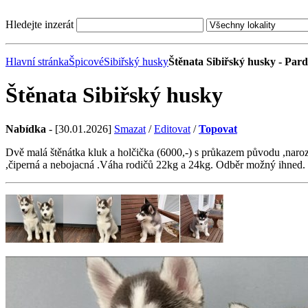
Hledejte inzerát
Hlavní stránka
Špicové
Sibiřský husky
Štěnata Sibiřský husky - Par
Štěnata Sibiřský husky
Nabídka
- [30.01.2026]
Smazat
/
Editovat
/
Topovat
Dvě malá štěnátka kluk a holčička (6000,-) s průkazem původu ,nar
,čiperná a nebojacná .Váha rodičů 22kg a 24kg. Odběr možný ihned. Ku