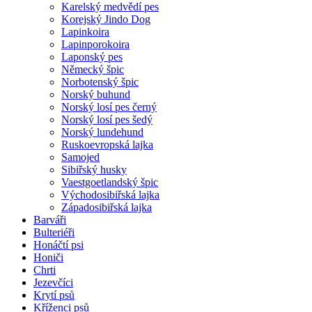
Karelský medvědí pes
Korejský Jindo Dog
Lapinkoira
Lapinporokoira
Laponský pes
Německý špic
Norbotenský špic
Norský buhund
Norský losí pes černý
Norský losí pes šedý
Norský lundehund
Ruskoevropská lajka
Samojed
Sibiřský husky
Vaestgoetlandský špic
Východosibiřská lajka
Západosibiřská lajka
Barváři
Bulteriéři
Honáčtí psi
Honiči
Chrti
Jezevčíci
Krytí psů
Kříženci psů