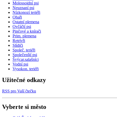
Molossoidní psi
Neuznaní psi
Nízkonozí teriéři
Ohaři
Ostatní plemena
Ovčáčtí psi
Pinčové a knírači
Prim. plemena
Retrívři
Slídiči
Společ. teriéři
Společenští psi
Švýcar.salašníci
Vodní psi
Vysokon. teriéři
Užitečné odkazy
RSS pro Vaší čtečku
Vyberte si město