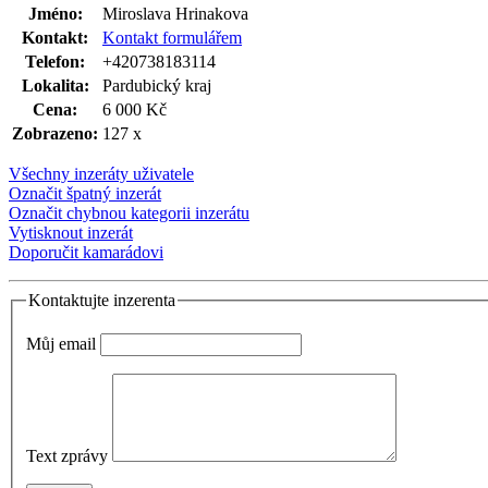
Jméno:
Miroslava Hrinakova
Kontakt:
Kontakt formulářem
Telefon:
+420738183114
Lokalita:
Pardubický kraj
Cena:
6 000 Kč
Zobrazeno:
127 x
Všechny inzeráty uživatele
Označit špatný inzerát
Označit chybnou kategorii inzerátu
Vytisknout inzerát
Doporučit kamarádovi
Kontaktujte inzerenta
Můj email
Text zprávy