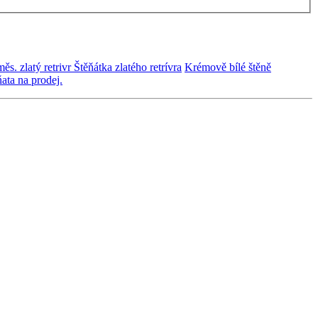
ěs. zlatý retrivr
Štěňátka zlatého retrívra
Krémově bílé štěně
ňata na prodej.