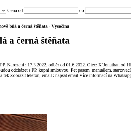
Cena od
do
ově bílá a černá štěňata - Vysočina
á a černá štěňata
 PP. Narozeni : 17.3.2022, odběr od 01.6.2022. Otec: X´Jonathan od Hi
odcházet s PP, kupní smlouvou, Pet pasem, manuálem, startovací vý
a tel: Zobrazit telefon, email : napsat email Více informací na Whats