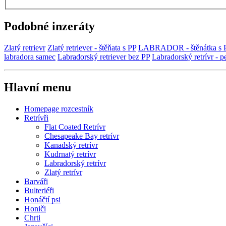
Podobné inzeráty
Zlatý retrievr
Zlatý retriever - štěňata s PP
LABRADOR - štěnátka s 
labradora samec
Labradorský retriever bez PP
Labradorský retrívr - p
Hlavní menu
Homepage rozcestník
Retrívři
Flat Coated Retrívr
Chesapeake Bay retrívr
Kanadský retrívr
Kudrnatý retrívr
Labradorský retrívr
Zlatý retrívr
Barváři
Bulteriéři
Honáčtí psi
Honiči
Chrti