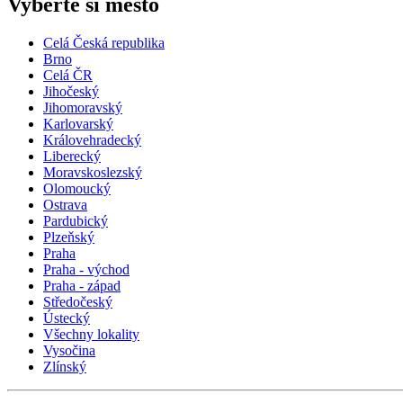
Vyberte si město
Celá Česká republika
Brno
Celá ČR
Jihočeský
Jihomoravský
Karlovarský
Královehradecký
Liberecký
Moravskoslezský
Olomoucký
Ostrava
Pardubický
Plzeňský
Praha
Praha - východ
Praha - západ
Středočeský
Ústecký
Všechny lokality
Vysočina
Zlínský