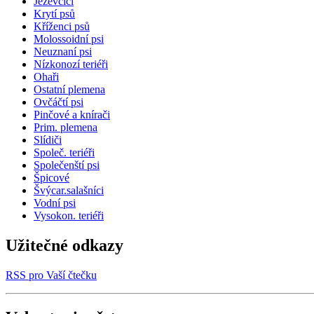
Jezevčíci
Krytí psů
Kříženci psů
Molossoidní psi
Neuznaní psi
Nízkonozí teriéři
Ohaři
Ostatní plemena
Ovčáčtí psi
Pinčové a knírači
Prim. plemena
Slídiči
Společ. teriéři
Společenští psi
Špicové
Švýcar.salašníci
Vodní psi
Vysokon. teriéři
Užitečné odkazy
RSS pro Vaší čtečku