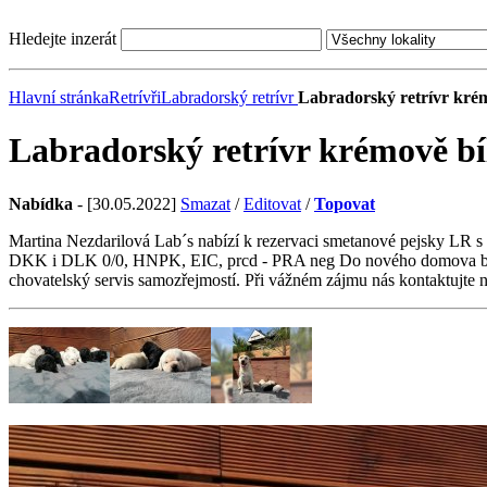
Hledejte inzerát
Hlavní stránka
Retrívři
Labradorský retrívr
Labradorský retrívr krém
Labradorský retrívr krémově bíl
Nabídka
- [30.05.2022]
Smazat
/
Editovat
/
Topovat
Martina Nezdarilová Lab´s nabízí k rezervaci smetanové pejsky LR s
DKK i DLK 0/0, HNPK, EIC, prcd - PRA neg Do nového domova budou 
chovatelský servis samozřejmostí. Při vážném zájmu nás kontaktujte n