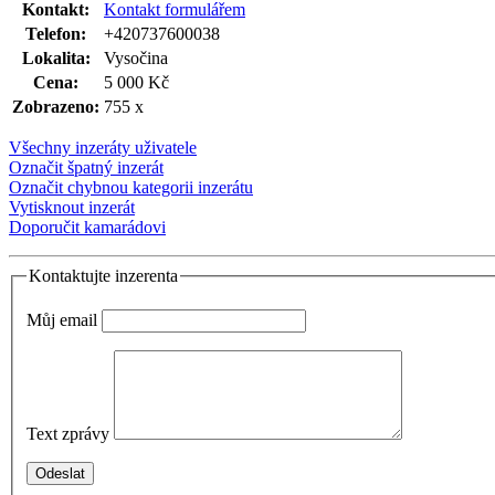
Kontakt:
Kontakt formulářem
Telefon:
+420737600038
Lokalita:
Vysočina
Cena:
5 000 Kč
Zobrazeno:
755 x
Všechny inzeráty uživatele
Označit špatný inzerát
Označit chybnou kategorii inzerátu
Vytisknout inzerát
Doporučit kamarádovi
Kontaktujte inzerenta
Můj email
Text zprávy