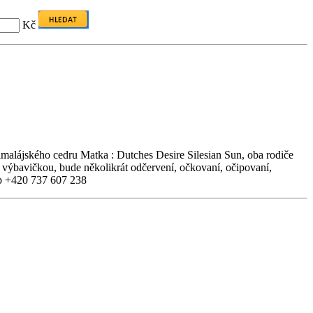
Kč
malájského cedru Matka : Dutches Desire Silesian Sun, oba rodiče
bavičkou, bude několikrát odčervení, očkovaní, očipovaní,
app +420 737 607 238