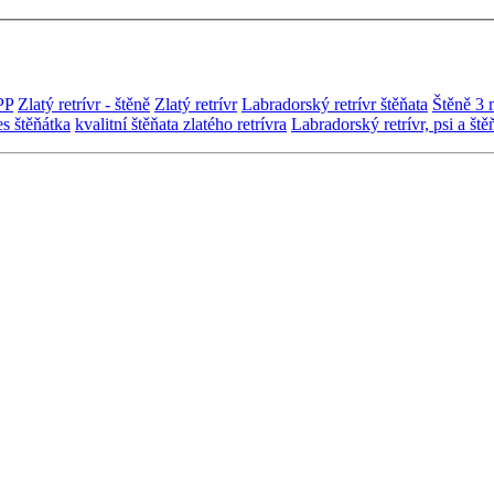
PP
Zlatý retrívr - štěně
Zlatý retrívr
Labradorský retrívr štěňata
Štěně 3 m
es štěňátka
kvalitní štěňata zlatého retrívra
Labradorský retrívr, psi a ště