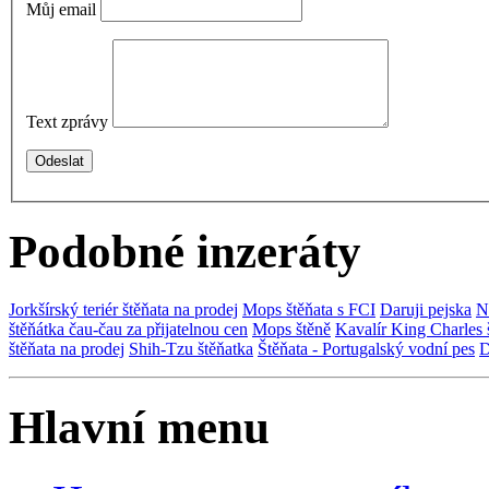
Můj email
Text zprávy
Podobné inzeráty
Jorkšírský teriér štěňata na prodej
Mops štěňata s FCI
Daruji pejska
N
štěňátka čau-čau za přijatelnou cen
Mops štěně
Kavalír King Charles 
štěňata na prodej
Shih-Tzu štěňatka
Štěňata - Portugalský vodní pes
D
Hlavní menu