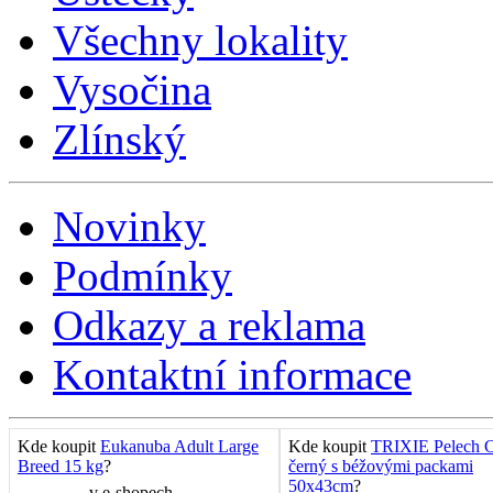
Všechny lokality
Vysočina
Zlínský
Novinky
Podmínky
Odkazy a reklama
Kontaktní informace
Kde koupit
Eukanuba Adult Large
Kde koupit
TRIXIE Pelech C
Breed 15 kg
?
černý s béžovými packami
50x43cm
?
v
e-shopech