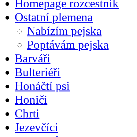
Homepage rozcestník
Ostatní plemena
Nabízím pejska
Poptávám pejska
Barváři
Bulteriéři
Honáčtí psi
Honiči
Chrti
Jezevčíci