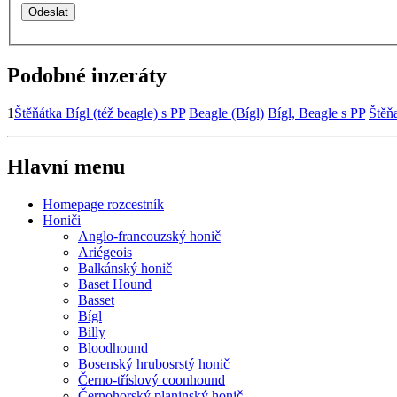
Podobné inzeráty
1
Štěňátka Bígl (též beagle) s PP
Beagle (Bígl)
Bígl, Beagle s PP
Štěňa
Hlavní menu
Homepage rozcestník
Honiči
Anglo-francouzský honič
Ariégeois
Balkánský honič
Baset Hound
Basset
Bígl
Billy
Bloodhound
Bosenský hrubosrstý honič
Černo-tříslový coonhound
Černohorský planinský honič