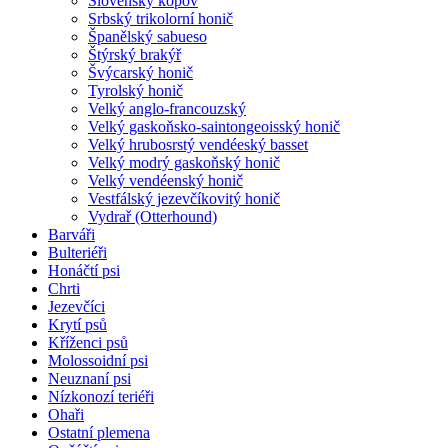
Slovenský kopov
Srbský trikolorní honič
Španělský sabueso
Štýrský brakýř
Švýcarský honič
Tyrolský honič
Velký anglo-francouzský
Velký gaskoňsko-saintongeoisský honič
Velký hrubosrstý vendéeský basset
Velký modrý gaskoňský honič
Velký vendéenský honič
Vestfálský jezevčíkovitý honič
Vydrař (Otterhound)
Barváři
Bulteriéři
Honáčtí psi
Chrti
Jezevčíci
Krytí psů
Kříženci psů
Molossoidní psi
Neuznaní psi
Nízkonozí teriéři
Ohaři
Ostatní plemena