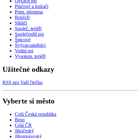
Ovčáčtí psi
Pinčové a knírači
Prim. plemena
Retrívři
Slídiči
Společ. teriéři
Společenští psi
Špicové
Švýcar.salašníci
Vodní psi
Vysokon. teriéři
Užitečné odkazy
RSS pro Vaší čtečku
Vyberte si město
Celá Česká republika
Brno
Celá ČR
Jihočeský
Jihomoravský