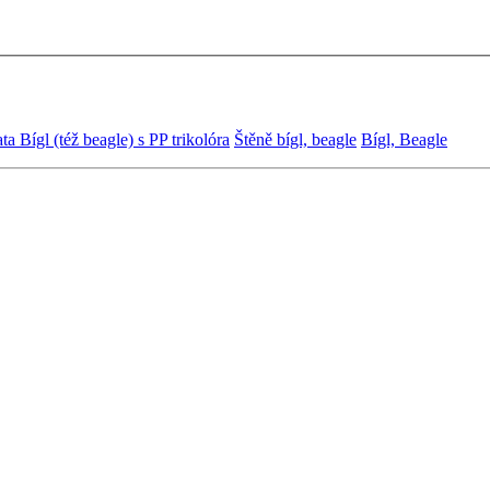
ta Bígl (též beagle) s PP trikolóra
Štěně bígl, beagle
Bígl, Beagle