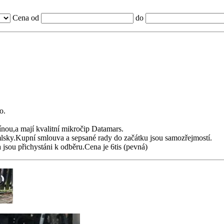
Cena od
do
o.
nou,a mají kvalitní mikročip Datamars.
mlsky.Kupní smlouva a sepsané rady do začátku jsou samozřejmostí.
 jsou přichystáni k odběru.Cena je 6tis (pevná)