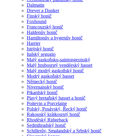
Dalmatin
Drever a Dunker
Finský honič
Foxhound
Francouzský honič
Haldenův honič
Hamiltonův a hygenův honič
Harrier
Istrijský honič
Italský segugio
Malý gaskoňsko-saintongeoisský
Malý hrubosrstý vendéeský basset
Malý modrý gaskoňský honič
Modrý gaskoňský basset
Německý honič
Nivernaisský honič
Pikardský honič
Plavý bretaňský basset a honič
Poitevin a Porcelaine
Polský, Posávský, Řecký honič
Rakouský krátkosrstý honič
Rhodéský Ridgeback
Sedmihradský honič
Schillerův, Smalandský a Srbský honič