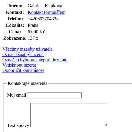
Jméno:
Gabriela Kupková
Kontakt:
Kontakt formulářem
Telefon:
+420603704338
Lokalita:
Praha
Cena:
6 000 Kč
Zobrazeno:
137 x
Všechny inzeráty uživatele
Označit špatný inzerát
Označit chybnou kategorii inzerátu
Vytisknout inzerát
Doporučit kamarádovi
Kontaktujte inzerenta
Můj email
Text zprávy