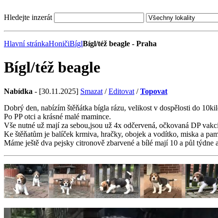
Hledejte inzerát
Hlavní stránka
Honiči
Bígl
Bígl/též beagle - Praha
Bígl/též beagle
Nabídka
- [30.11.2025]
Smazat
/
Editovat
/
Topovat
Dobrý den, nabízím štěňátka bígla rázu, velikost v dospělosti do 10kil
Po PP otci a krásné malé mamince.
Vše nutné už mají za sebou,jsou už 4x odčervená, očkovaná DP vakcí
Ke štěňatům je balíček krmiva, hračky, obojek a vodítko, miska a pa
Máme ještě dva pejsky citronově zbarvené a bílé mají 10 a půl týdne a