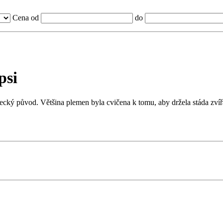
Cena od
do
psi
ecký původ. Většina plemen byla cvičena k tomu, aby držela stáda zvíř