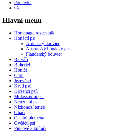
Poptávka
vše
Hlavní menu
Homepage rozcestník
Honáčtí psi
Ardenský bouvier
Australský honácký pes
Flanderský bouvier
Barváři
Bulteriéři
Honiči
Chrti
Jezevčíci
Krytí psů
Kříženci psů
Molossoidní psi
Neuznaní psi
Nízkonozí teriéři
Ohaři
Ostatní plemena
Ovčáčtí psi
Pinčové a knírači