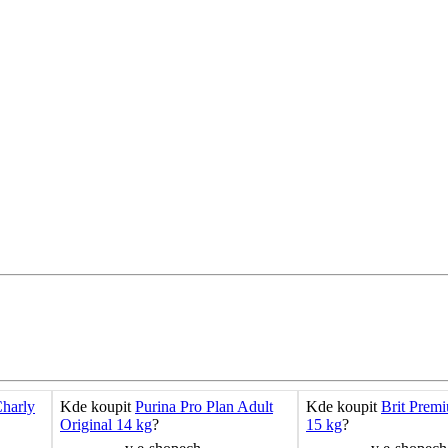
harly
Kde koupit
Purina Pro Plan Adult
Kde koupit
Brit Prem
Original 14 kg
?
15 kg
?