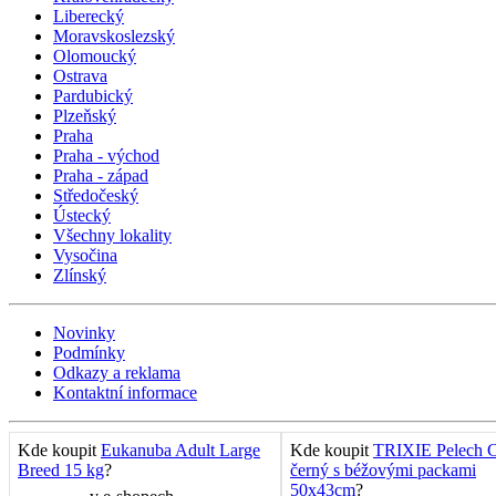
Liberecký
Moravskoslezský
Olomoucký
Ostrava
Pardubický
Plzeňský
Praha
Praha - východ
Praha - západ
Středočeský
Ústecký
Všechny lokality
Vysočina
Zlínský
Novinky
Podmínky
Odkazy a reklama
Kontaktní informace
Kde koupit
Eukanuba Adult Large
Kde koupit
TRIXIE Pelech C
Breed 15 kg
?
černý s béžovými packami
50x43cm
?