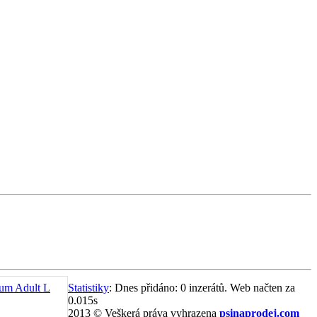
ium Adult L
Statistiky
: Dnes přidáno: 0 inzerátů. Web načten za
0.015s
2013 © Veškerá práva vyhrazena
psinaprodej.com