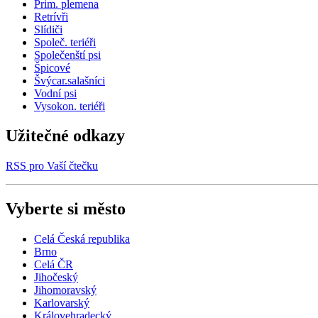
Prim. plemena
Retrívři
Slídiči
Společ. teriéři
Společenští psi
Špicové
Švýcar.salašníci
Vodní psi
Vysokon. teriéři
Užitečné odkazy
RSS pro Vaší čtečku
Vyberte si město
Celá Česká republika
Brno
Celá ČR
Jihočeský
Jihomoravský
Karlovarský
Královehradecký