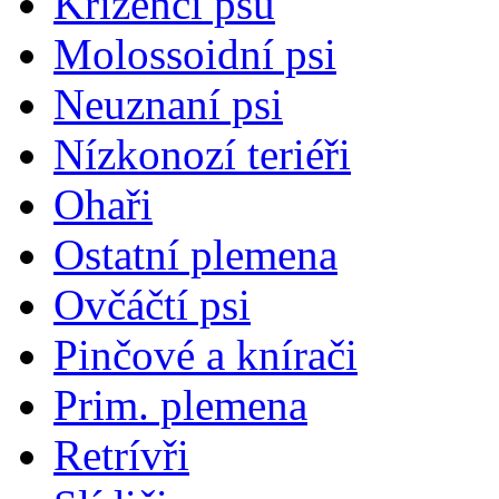
Kříženci psů
Molossoidní psi
Neuznaní psi
Nízkonozí teriéři
Ohaři
Ostatní plemena
Ovčáčtí psi
Pinčové a knírači
Prim. plemena
Retrívři