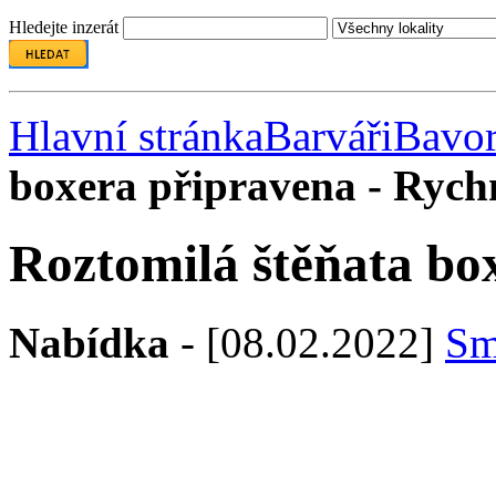
Hledejte inzerát
Hlavní stránka
Barváři
Bavor
boxera připravena - Ryc
Roztomilá štěňata bo
Nabídka
- [08.02.2022]
Sm