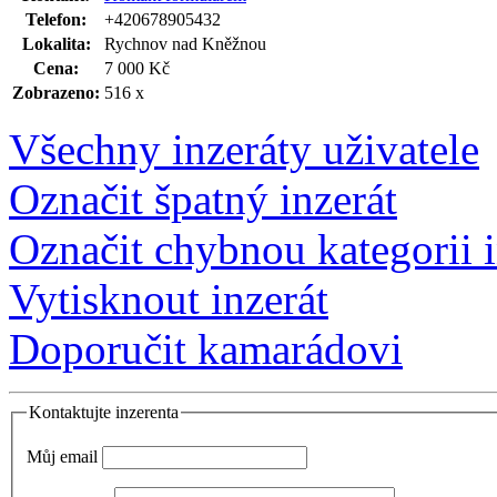
Telefon:
+420678905432
Lokalita:
Rychnov nad Kněžnou
Cena:
7 000 Kč
Zobrazeno:
516 x
Všechny inzeráty uživatele
Označit špatný inzerát
Označit chybnou kategorii i
Vytisknout inzerát
Doporučit kamarádovi
Kontaktujte inzerenta
Můj email