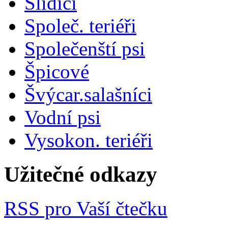
Slídiči
Společ. teriéři
Společenští psi
Špicové
Švýcar.salašníci
Vodní psi
Vysokon. teriéři
Užitečné odkazy
RSS pro Vaší čtečku