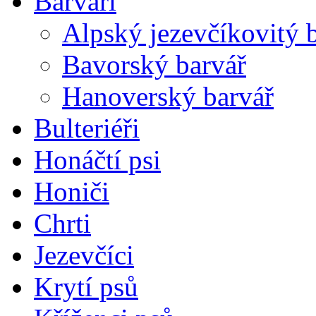
Barváři
Alpský jezevčíkovitý 
Bavorský barvář
Hanoverský barvář
Bulteriéři
Honáčtí psi
Honiči
Chrti
Jezevčíci
Krytí psů