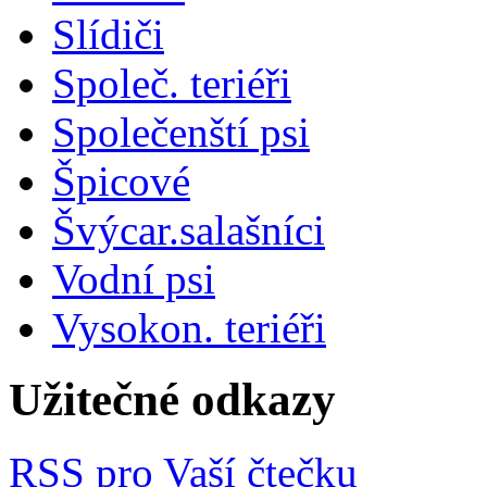
Slídiči
Společ. teriéři
Společenští psi
Špicové
Švýcar.salašníci
Vodní psi
Vysokon. teriéři
Užitečné odkazy
RSS pro Vaší čtečku