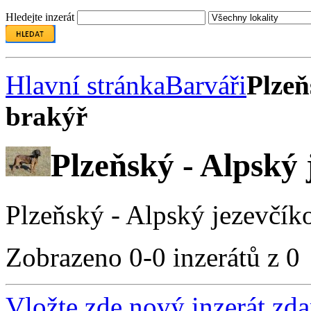
Hledejte inzerát
Hlavní stránka
Barváři
Plzeň
brakýř
Plzeňský - Alpský 
Plzeňský - Alpský jezevčík
Zobrazeno 0-0 inzerátů z 0
Vložte zde nový inzerát zd