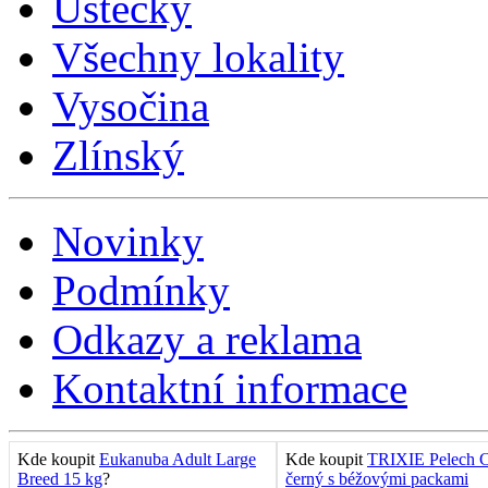
Ústecký
Všechny lokality
Vysočina
Zlínský
Novinky
Podmínky
Odkazy a reklama
Kontaktní informace
Kde koupit
Eukanuba Adult Large
Kde koupit
TRIXIE Pelech C
Breed 15 kg
?
černý s béžovými packami