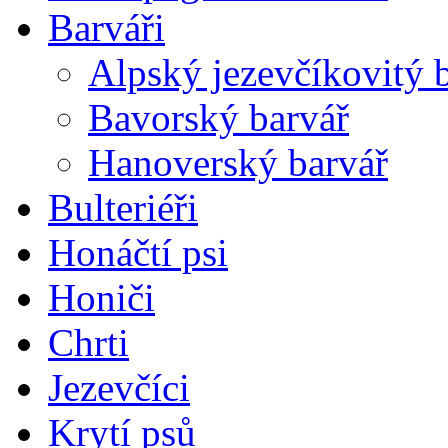
Barváři
Alpský jezevčíkovitý 
Bavorský barvář
Hanoverský barvář
Bulteriéři
Honáčtí psi
Honiči
Chrti
Jezevčíci
Krytí psů