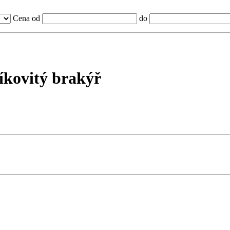
Cena od
do
íkovitý brakýř