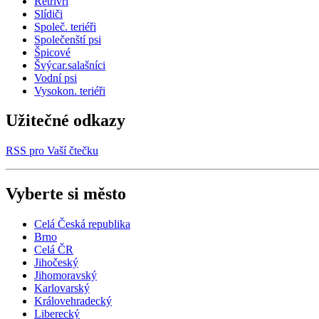
Retrívři
Slídiči
Společ. teriéři
Společenští psi
Špicové
Švýcar.salašníci
Vodní psi
Vysokon. teriéři
Užitečné odkazy
RSS pro Vaší čtečku
Vyberte si město
Celá Česká republika
Brno
Celá ČR
Jihočeský
Jihomoravský
Karlovarský
Královehradecký
Liberecký