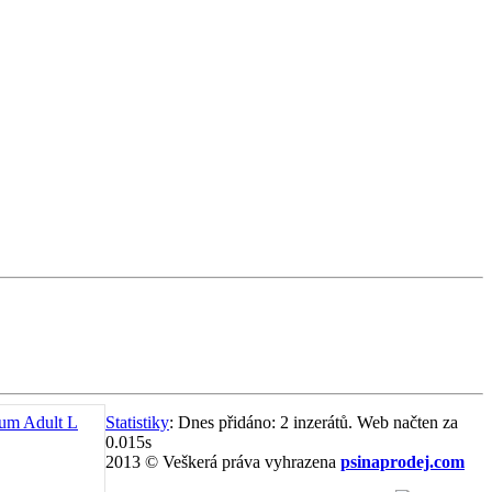
ium Adult L
Statistiky
: Dnes přidáno: 2 inzerátů. Web načten za
0.015s
2013 © Veškerá práva vyhrazena
psinaprodej.com