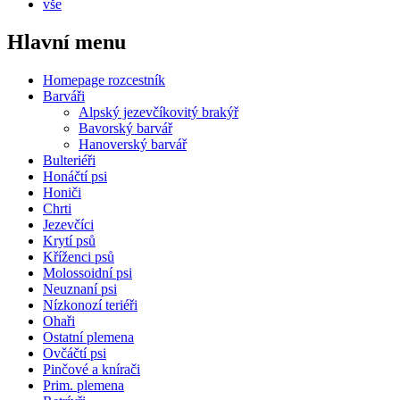
vše
Hlavní menu
Homepage rozcestník
Barváři
Alpský jezevčíkovitý brakýř
Bavorský barvář
Hanoverský barvář
Bulteriéři
Honáčtí psi
Honiči
Chrti
Jezevčíci
Krytí psů
Kříženci psů
Molossoidní psi
Neuznaní psi
Nízkonozí teriéři
Ohaři
Ostatní plemena
Ovčáčtí psi
Pinčové a knírači
Prim. plemena