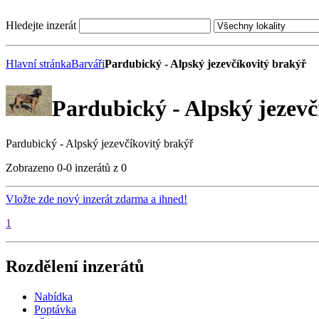
Hledejte inzerát
Hlavní stránka
Barváři
Pardubický - Alpský jezevčíkovitý brakýř
Pardubický - Alpský jezevč
Pardubický - Alpský jezevčíkovitý brakýř
Zobrazeno 0-0 inzerátů z 0
Vložte zde nový inzerát zdarma a ihned!
1
Rozdělení inzerátů
Nabídka
Poptávka