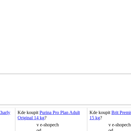
harly
Kde koupit
Purina Pro Plan Adult
Kde koupit
Brit Prem
Original 14 kg
?
15 kg
?
v
e-shopech
v
e-shopech
od
od