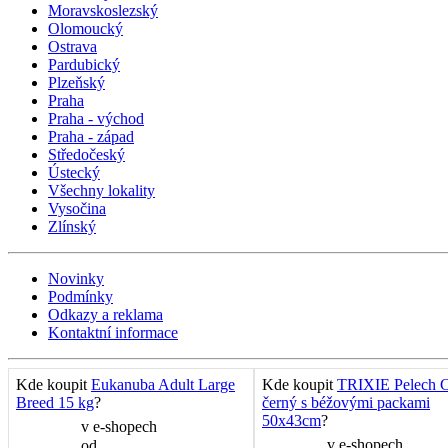
Moravskoslezský
Olomoucký
Ostrava
Pardubický
Plzeňský
Praha
Praha - východ
Praha - západ
Středočeský
Ústecký
Všechny lokality
Vysočina
Zlínský
Novinky
Podmínky
Odkazy a reklama
Kontaktní informace
Kde koupit
Eukanuba Adult Large
Kde koupit
TRIXIE Pelech C
Breed 15 kg
?
černý s béžovými packami
50x43cm
?
v
e-shopech
v
e-shopech
od