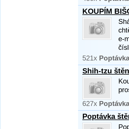
KOUPÍM BI
Shá
cht
e-m
čís
521x
Poptávk
Shih-tzu ště
Kou
pro
627x
Poptávk
Poptávka ště
Pop