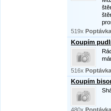
ště
ště
pro
519x
Poptávk
Koupím pudl
Rád
mám
516x
Poptávk
Koupím bison
Shá
480x
Poptávk