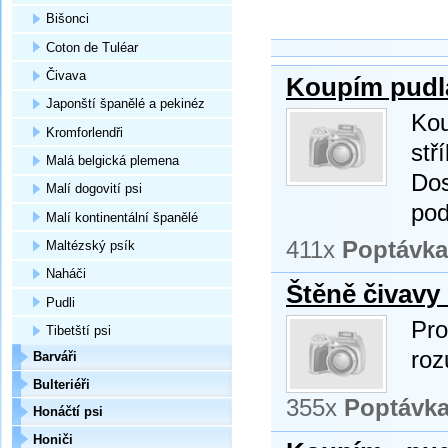
Bišonci
Coton de Tuléar
Čivava
Koupím pudl
Japonští španělé a pekinéz
Kou
Kromforlendři
stř
Malá belgická plemena
Dos
Malí dogovití psi
po
Malí kontinentální španělé
411x
Poptávka
Maltézský psík
Naháči
Štěně čivavy 
Pudli
Pro
Tibetští psi
roz
Barváři
Bulteriéři
355x
Poptávk
Honáčtí psi
Honiči