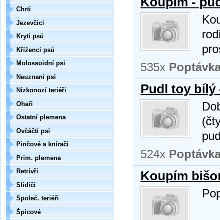
Koupím - pud
Chrti
Kou
Jezevčíci
rod
Krytí psů
pro
Kříženci psů
Molossoidní psi
535x
Poptávk
Neuznaní psi
Pudl toy bílý 
Nízkonozí teriéři
Ohaři
Dob
Ostatní plemena
(čt
Ovčáčtí psi
pud
Pinčové a knírači
524x
Poptávk
Prim. plemena
Retrívři
Koupím bišo
Slídiči
Pop
Společ. teriéři
Špicové