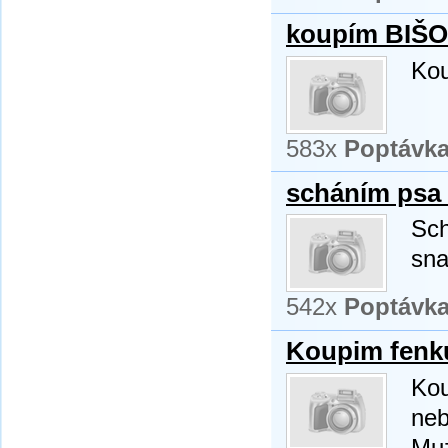
koupím BIŠ
Kou
583x
Poptávk
scháním psa 
Sch
sna
542x
Poptávk
Koupim fenku 
Kou
neb
Muz