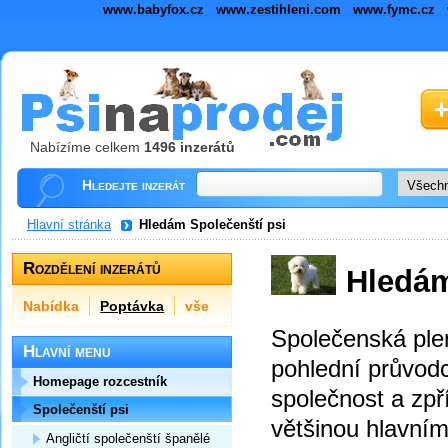
www.babyfox.cz
www.zestihleni.com
www.fymc.cz
Nabízíme celkem
1496 inzerátů
Hledejte inzerát
Hlavní stránka
Hledám Společenští psi
Rozdělení inzerátů
Hledám
Nabídka
Poptávka
vše
Společenská plem
Hlavní menu
pohlední průvodc
Homepage rozcestník
společnost a zpř
Společenští psi
většinou hlavním
Angličtí společenští španělé