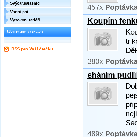
Švýcar.salašníci
457x
Poptávk
Vodní psi
Koupím fenku
Vysokon. teriéři
Kou
Užitečné odkazy
tri
Děk
RSS pro Vaší čtečku
380x
Poptávk
sháním pudlí
Dob
pej
při
nej
Sed
489x
Poptávk