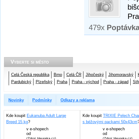
biš
Pra
479x
Poptávk
Vyberte si město
Celá Česká republika
Brno
Celá ČR
Jihočeský
Jihomoravský
Pardubický
Plzeňský
Praha
Praha - východ
Praha - západ
Stř
Novinky
Podmínky
Odkazy a reklama
Kde koupit
Eukanuba Adult Large
Kde koupit
TRIXIE Pelech Char
Breed 15 kg
?
s béžovými packami 50x43cm
v
e-shopech
v
e-shopech
od
od
(Zdroj: Heureka.cz)
(Zdroj: Heureka.cz)