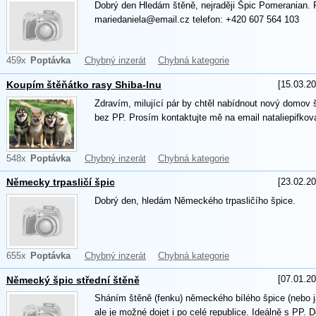
Dobrý den Hledám štěně, nejraději Špic Pomeranian. 
mariedaniela@email.cz telefon: +420 607 564 103
459x
Poptávka
Chybný inzerát
Chybná kategorie
[15.03.20
Koupím štěňátko rasy Shiba-Inu
Zdravím, milující pár by chtěl nabídnout nový domov 
bez PP. Prosím kontaktujte mě na email nataliepifk
548x
Poptávka
Chybný inzerát
Chybná kategorie
[23.02.20
Německy trpasličí špic
Dobrý den, hledám Německého trpasličího špice.
655x
Poptávka
Chybný inzerát
Chybná kategorie
[07.01.20
Německý špic střední štěně
Sháním štěně (fenku) německého bílého špice (nebo j
ale je možné dojet i po celé republice. Ideálně s PP. 