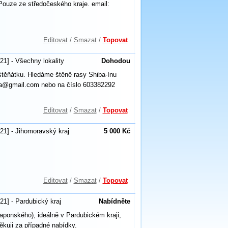
Pouze ze středočeského kraje. email:
Editovat
/
Smazat
/
Topovat
21] - Všechny lokality
Dohodou
štěňátku. Hledáme štěně rasy Shiba-Inu
ova@gmail.com nebo na číslo 603382292
Editovat
/
Smazat
/
Topovat
21] - Jihomoravský kraj
5 000 Kč
Editovat
/
Smazat
/
Topovat
21] - Pardubický kraj
Nabídněte
aponského), ideálně v Pardubickém kraji,
Děkuji za případné nabídky.