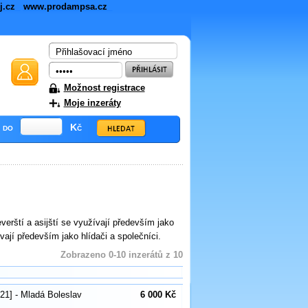
ej.cz
www.prodampsa.cz
Možnost registrace
Moje inzeráty
do
Kč
verští a asijští se využívají především jako
ovají především jako hlídači a společníci.
Zobrazeno 0-10 inzerátů z 10
21] - Mladá Boleslav
6 000 Kč