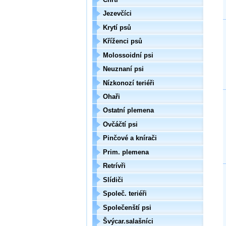
Jezevčíci
Krytí psů
Kříženci psů
Molossoidní psi
Neuznaní psi
Nízkonozí teriéři
Ohaři
Ostatní plemena
Ovčáčtí psi
Pinčové a knírači
Prim. plemena
Retrívři
Slídiči
Společ. teriéři
Společenští psi
Švýcar.salašníci