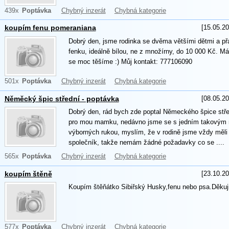
439x
Poptávka
Chybný inzerát
Chybná kategorie
[15.05.20
koupím fenu pomeraniana
Dobrý den, jsme rodinka se dvěma většími dětmi a př
fenku, ideálně bílou, ne z množírny, do 10 000 Kč. M
se moc těšíme :) Můj kontakt: 777106090
501x
Poptávka
Chybný inzerát
Chybná kategorie
[08.05.20
Něměcký špic střední - poptávka
Dobrý den, rád bych zde poptal Německého špice střed
pro mou mamku, nedávno jsme se s jedním takovým mus
výborných rukou, myslím, že v rodině jsme vždy měli 
společník, takže nemám žádné požadavky co se ....
565x
Poptávka
Chybný inzerát
Chybná kategorie
[23.10.20
koupím štěně
Koupím štěňátko Sibiřský Husky,fenu nebo psa.Děku
577x
Poptávka
Chybný inzerát
Chybná kategorie