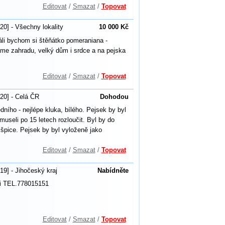
Editovat
/
Smazat
/
Topovat
20] - Všechny lokality
10 000 Kč
áli bychom si štěňátko pomeraniana -
áme zahradu, velký dům i srdce a na pejska
Editovat
/
Smazat
/
Topovat
20] - Celá ČR
Dohodou
ního - nejlépe kluka, bílého. Pejsek by byl
eli po 15 letech rozloučit. Byl by do
špice. Pejsek by byl vyloženě jako
Editovat
/
Smazat
/
Topovat
19] - Jihočeský kraj
Nabídněte
ji TEL.778015151
Editovat
/
Smazat
/
Topovat