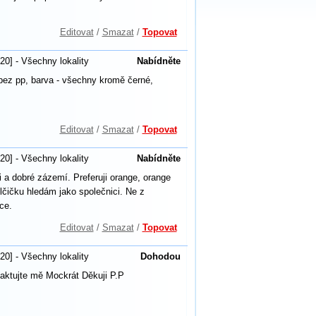
Editovat
/
Smazat
/
Topovat
20] - Všechny lokality
Nabídněte
bez pp, barva - všechny kromě černé,
Editovat
/
Smazat
/
Topovat
20] - Všechny lokality
Nabídněte
a dobré zázemí. Preferuji orange, orange
olčičku hledám jako společnici. Ne z
ce.
Editovat
/
Smazat
/
Topovat
20] - Všechny lokality
Dohodou
ktujte mě Mockrát Děkuji P.P