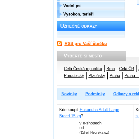
Vodní psi
Vysokon. teriéři
Užitečné odkazy
RSS pro Vaší čtečku
Vyberte si město
Celá Česká republika
Brno
Celá ČR
Pardubický
Plzeňský
Praha
Praha -
Novinky
Podmínky
Odkazy a rek
Kde koupit
Eukanuba Adult Large
K
Breed 15 kg
?
s
v
e-shopech
od
(Zdroj: Heureka.cz)