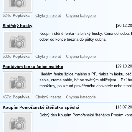
624x
Poptávka
Chybný inzerát
Chybná kategorie
[20.12.20
Sibiřský husky
Koupím štěně fenku - sibiřský husky. Cena dohodou, 
odběr od konce března do půlky dubna.
500x
Poptávka
Chybný inzerát
Chybná kategorie
[29.10.20
Poptávám fenku špice malého
Hledám fenku špice malého s PP. Nabízím lásku, péči 
sable, creme sable, b/t se světlým obličejem... Psí h
množírny, pouze od prověřeného chovatele nebo stani
457x
Poptávka
Chybný inzerát
Chybná kategorie
[13.07.20
Koupím Pomořanské štěňátko spěchá
Dobrý den Koupím Pomořanské štěňátko Prosím konta