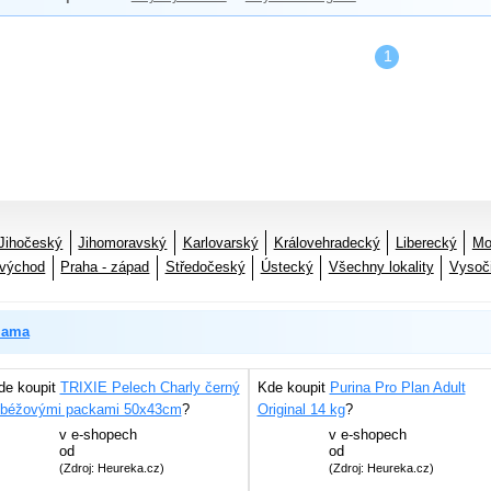
1
Jihočeský
Jihomoravský
Karlovarský
Královehradecký
Liberecký
Mo
 východ
Praha - západ
Středočeský
Ústecký
Všechny lokality
Vysoč
lama
de koupit
TRIXIE Pelech Charly černý
Kde koupit
Purina Pro Plan Adult
 béžovými packami 50x43cm
?
Original 14 kg
?
v
e-shopech
v
e-shopech
od
od
(Zdroj: Heureka.cz)
(Zdroj: Heureka.cz)