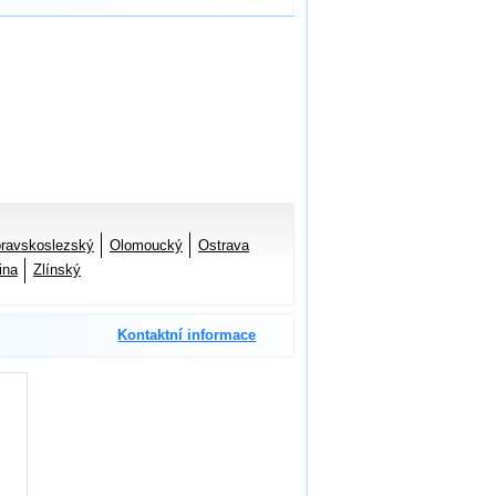
ravskoslezský
Olomoucký
Ostrava
ina
Zlínský
Kontaktní informace