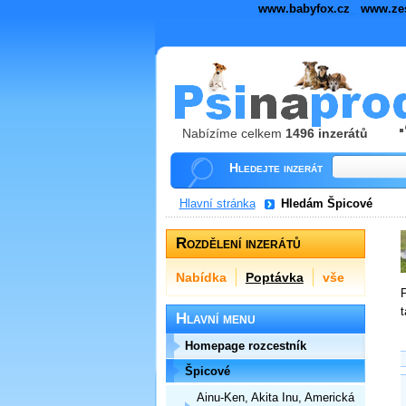
www.babyfox.cz
www.ze
Nabízíme celkem
1496 inzerátů
Hledejte inzerát
Hlavní stránka
Hledám Špicové
Rozdělení inzerátů
Nabídka
Poptávka
vše
P
t
Hlavní menu
Homepage rozcestník
Špicové
Ainu-Ken, Akita Inu, Americká