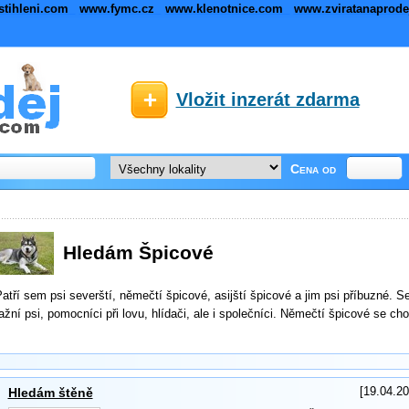
stihleni.com
www.fymc.cz
www.klenotnice.com
www.zviratanaprod
Vložit inzerát zdarma
Cena od
Hledám Špicové
atří sem psi severští, němečtí špicové, asijští špicové a jim psi příbuzné. Se
ažní psi, pomocníci při lovu, hlídači, ale i společníci. Němečtí špicové se ch
[19.04.20
Hledám štěně