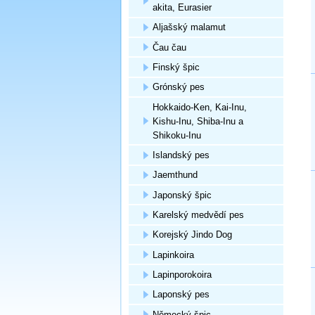
akita, Eurasier
Aljašský malamut
Čau čau
Finský špic
Grónský pes
Hokkaido-Ken, Kai-Inu,
Kishu-Inu, Shiba-Inu a
Shikoku-Inu
Islandský pes
Jaemthund
Japonský špic
Karelský medvědí pes
Korejský Jindo Dog
Lapinkoira
Lapinporokoira
Laponský pes
Německý špic