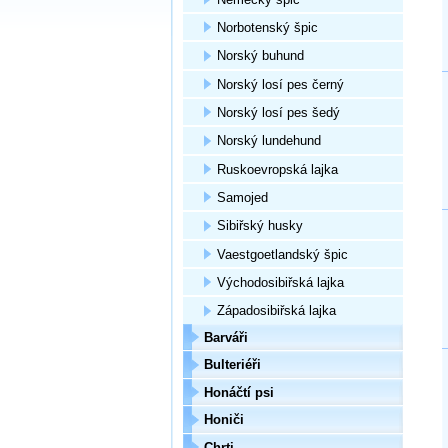
Norbotenský špic
Norský buhund
Norský losí pes černý
Norský losí pes šedý
Norský lundehund
Ruskoevropská lajka
Samojed
Sibiřský husky
Vaestgoetlandský špic
Východosibiřská lajka
Západosibiřská lajka
Barváři
Bulteriéři
Honáčtí psi
Honiči
Chrti