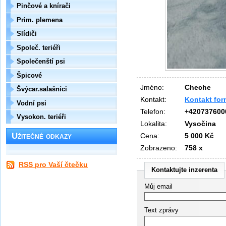
Pinčové a knírači
Prim. plemena
Slídiči
Společ. teriéři
Společenští psi
Špicové
Jméno:
Cheche
Švýcar.salašníci
Kontakt:
Kontakt fo
Vodní psi
Telefon:
+420737600
Vysokon. teriéři
Lokalita:
Vysočina
Užitečné odkazy
Cena:
5 000 Kč
Zobrazeno:
758 x
RSS pro Vaší čtečku
Kontaktujte inzerenta
Můj email
Text zprávy