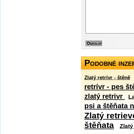
Podobné inze
Zlatý retrívr - štěně
retrívr - pes š
zlatý retrivr
L
psi a štěňata 
Zlatý retriev
štěňata
Zlatý 