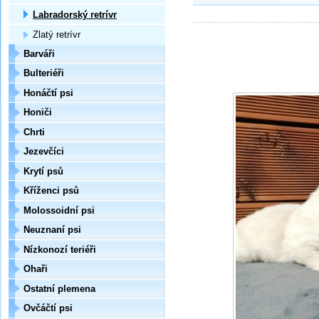
Labradorský retrívr
Zlatý retrívr
Barváři
Bulteriéři
Honáčtí psi
Honiči
Chrti
Jezevčíci
Krytí psů
Kříženci psů
Molossoidní psi
Neuznaní psi
Nízkonozí teriéři
Ohaři
Ostatní plemena
Ovčáčtí psi