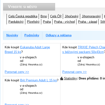
Vyberte si město
Celá Česká republika
Brno
Celá ČR
Jihočeský
Jihomoravský
Pardubický
Plzeňský
Praha
Praha - východ
Praha - západ
Stř
Novinky
Podmínky
Odkazy a reklama
Kde koupit
Eukanuba Adult Large
Kde koupit
TRIXIE Pelech Char
Breed 15 kg
?
s béžovými packami 50x43cm
v
e-shopech
v
e-shopech
od
od
(Zdroj: Heureka.cz)
(Zdroj: Heureka.cz)
Porovnat ceny >>
Porovnat ceny >>
Statistiky
: Dnes přidáno: 0 i
Kde koupit
Brit Premium Adult L 15 kg
?
v
e-shopech
od
(Zdroj: Heureka.cz)
Porovnat ceny >>