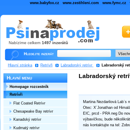
www.babyfox.cz
www.zestihleni.com
www.fymc.cz
Nabízíme celkem
1497 inzerátů
Hledejte inzerát
Hlavní stránka
Retrívři
Labradorský retrívr
Labradorský ret
Labradorský retrí
Hlavní menu
Homepage rozcestník
Retrívři
Martina Nezdarilová Lab´s n
Flat Coated Retrívr
Otec: X´Jonathan od Himalá
Chesapeake Bay retrívr
EIC, prcd - PRA neg Do no
výbavičkou, bude několikrá
Kanadský retrívr
nás kontaktujte na tel: Zob
Kudrnatý retrívr