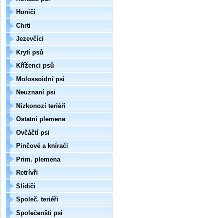
Honiči
Chrti
Jezevčíci
Krytí psů
Kříženci psů
Molossoidní psi
Neuznaní psi
Nízkonozí teriéři
Ostatní plemena
Ovčáčtí psi
Pinčové a knírači
Prim. plemena
Retrívři
Slídiči
Společ. teriéři
Společenští psi