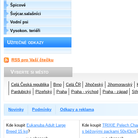
Špicové
Švýcar.salašníci
Vodní psi
Vysokon. teriéři
Užitečné odkazy
RSS pro Vaší čtečku
Vyberte si město
Celá Česká republika
Brno
Celá ČR
Jihočeský
Jihomoravský
Pardubický
Plzeňský
Praha
Praha - východ
Praha - západ
Stř
Novinky
Podmínky
Odkazy a reklama
Kde koupit
Eukanuba Adult Large
Kde koupit
TRIXIE Pelech Char
Breed 15 kg
?
s béžovými packami 50x43cm