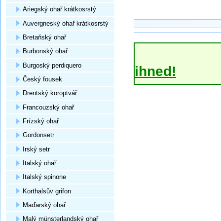
Ariegský ohař krátkosrstý
Auvergneský ohař krátkosrstý
Bretaňský ohař
Burbonský ohař
Burgoský perdiquero
ihned!
Český fousek
Drentský koroptvář
Francouzský ohař
Frízský ohař
Gordonsetr
Irský setr
Italský ohař
Italský spinone
Korthalsův grifon
Maďarský ohař
Malý münsterlandský ohař