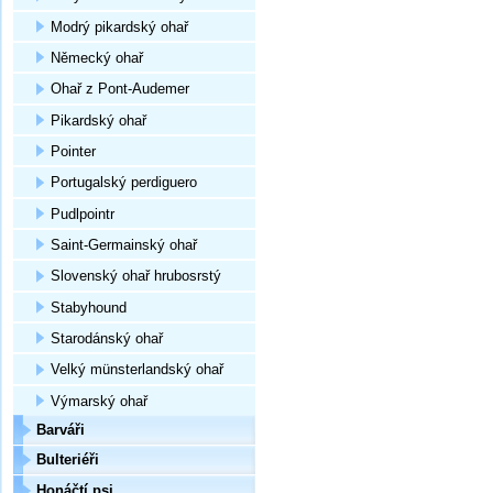
Modrý pikardský ohař
Německý ohař
Ohař z Pont-Audemer
Pikardský ohař
Pointer
Portugalský perdiguero
Pudlpointr
Saint-Germainský ohař
Slovenský ohař hrubosrstý
Stabyhound
Starodánský ohař
Velký münsterlandský ohař
Výmarský ohař
Barváři
Bulteriéři
Honáčtí psi