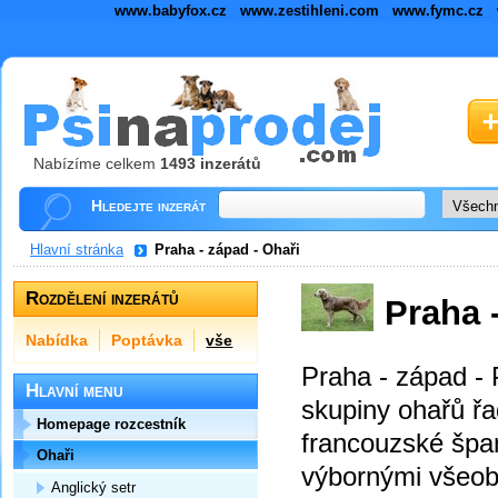
www.babyfox.cz
www.zestihleni.com
www.fymc.cz
Nabízíme celkem
1493 inzerátů
Hledejte inzerát
Hlavní stránka
Praha - západ - Ohaři
Rozdělení inzerátů
Praha 
Nabídka
Poptávka
vše
Praha - západ - 
Hlavní menu
skupiny ohařů řa
Homepage rozcestník
francouzské špan
Ohaři
výbornými všeob
Anglický setr