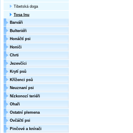
Tibetská doga
Tosa Inu
Barváři
Bulteriéři
Honáčtí psi
Honiči
Chrti
Jezevčíci
Krytí psů
Kříženci psů
Neuznaní psi
Nízkonozí teriéři
Ohaři
Ostatní plemena
Ovčáčtí psi
Pinčové a knírači