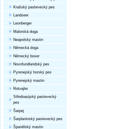
Krašský pastevecký pes
Landseer
Leonberger
Malorská doga
Neapolský mastin
Německá doga
Německý boxer
Novofundlandský pes
Pyrenejský horský pes
Pyrenejský mastin
Rotvajler
Středoasijský pastevecký
pes
Šarpej
Šarplaninský pastevecký pes
Španělský mastin