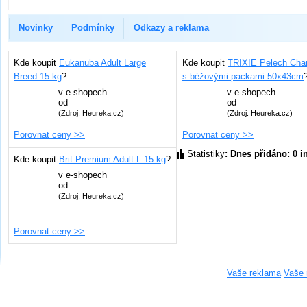
Novinky
Podmínky
Odkazy a reklama
Kde koupit
Eukanuba Adult Large
Kde koupit
TRIXIE Pelech Char
Breed 15 kg
?
s béžovými packami 50x43cm
v
e-shopech
v
e-shopech
od
od
(Zdroj: Heureka.cz)
(Zdroj: Heureka.cz)
Porovnat ceny >>
Porovnat ceny >>
Statistiky
: Dnes přidáno: 0 i
Kde koupit
Brit Premium Adult L 15 kg
?
v
e-shopech
od
(Zdroj: Heureka.cz)
Porovnat ceny >>
Vaše reklama
Vaše 