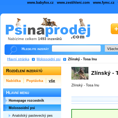
www.babyfox.cz
www.zestihleni.com
www.fymc.cz
Nabízíme celkem
1493 inzerátů
Hledejte inzerát
Hlavní stránka
Molossoidní psi
Zlínský - Tosa Inu
Rozdělení inzerátů
Zlínský - 
Nabídka
Poptávka
vše
Zlínský - Tosa Inu
Hlavní menu
Homepage rozcestník
Molossoidní psi
Anatolský pastevecký pes