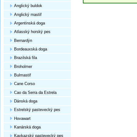
Anglický buldok
Anglický mastif
Argentinská doga
Atlasský horský pes
Bernardýn
Bordeauxská doga
Brazilská fila
Broholmer
Bulmastif
Cane Corso
Cao da Serra da Estrela
Dánská doga
Estrelský pastevecký pes
Hovawart
Kanárská doga
Kavkazský pastevecký pes