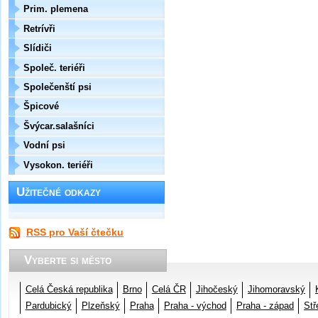
Prim. plemena
Retrívři
Slídiči
Společ. teriéři
Společenští psi
Špicové
Švýcar.salašníci
Vodní psi
Vysokon. teriéři
Užitečné odkazy
RSS pro Vaší čtečku
Vyberte si město
Celá Česká republika
Brno
Celá ČR
Jihočeský
Jihomoravský
Pardubický
Plzeňský
Praha
Praha - východ
Praha - západ
Stř