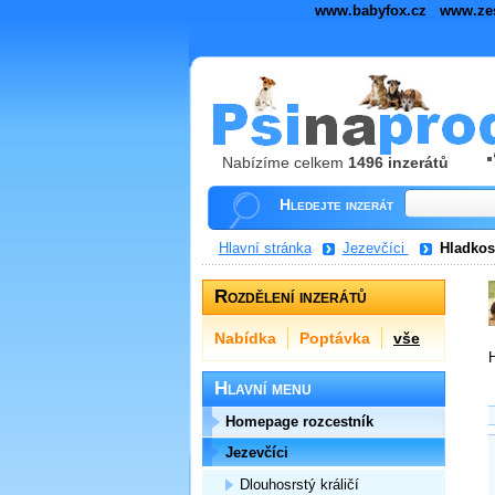
www.babyfox.cz
www.ze
Nabízíme celkem
1496 inzerátů
Hledejte inzerát
Hlavní stránka
Jezevčíci
Hladkosr
Rozdělení inzerátů
Nabídka
Poptávka
vše
H
Hlavní menu
Homepage rozcestník
Jezevčíci
Dlouhosrstý králičí