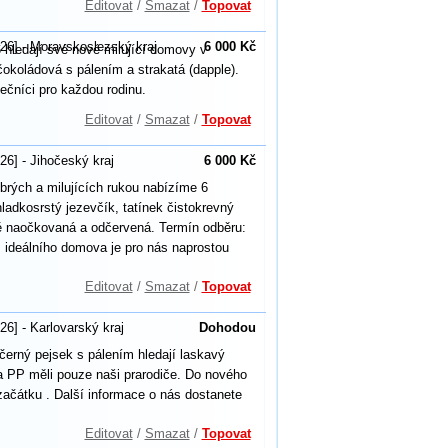
Editovat
/
Smazat
/
Topovat
26] - Moravskoslezský kraj
6 000 Kč
 hledají své nové milující domovy v
okoládová s pálením a strakatá (dapple).
ečníci pro každou rodinu.
Editovat
/
Smazat
/
Topovat
26] - Jihočeský kraj
6 000 Kč
brých a milujících rukou nabízíme 6
hladkosrstý jezevčík, tatínek čistokrevný
ně naočkovaná a odčervená. Termín odběru:
 ideálního domova je pro nás naprostou
Editovat
/
Smazat
/
Topovat
26] - Karlovarský kraj
Dohodou
černý pejsek s pálením hledají laskavý
 PP měli pouze naši prarodiče. Do nového
ačátku . Další informace o nás dostanete
Editovat
/
Smazat
/
Topovat