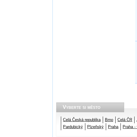
Vyberte si město
Celá Česká republika
Brno
Celá ČR
Pardubický
Plzeňský
Praha
Praha -