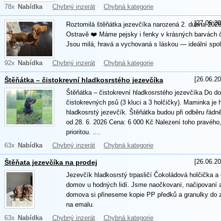
78x
Nabídka
Chybný inzerát
Chybná kategorie
[27.06.20
Roztomilá štěňátka jezevčíka narozená 2. dubna 2026
Ostravě ❤️ Máme pejsky i fenky v krásných barvách č
Jsou milá, hravá a vychovaná s láskou — ideální spol
92x
Nabídka
Chybný inzerát
Chybná kategorie
[26.06.20
Štěňátka – čistokrevní hladkosrstého jezevčíka
Štěňátka – čistokrevní hladkosrstého jezevčíka Do do
čistokrevných psů (3 kluci a 3 holčičky). Maminka je 
hladkosrstý jezevčík. Štěňátka budou při odběru řád
od 28. 6. 2026 Cena: 6 000 Kč Nalezení toho pravého,
prioritou. ....
63x
Nabídka
Chybný inzerát
Chybná kategorie
[26.06.20
Štěňata jezevčíka na prodej
Jezevčík hladkosrstý trpasličí Čokoládová holčička a 
domov u hodných lidí. Jsme naočkovaní, načipovaní a
domova si přineseme kopie PP předků a granulky do z
na emalu.
63x
Nabídka
Chybný inzerát
Chybná kategorie