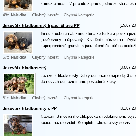
samozřejmostí. V případě zájmu o jedno ze štěňátek 
48x
Nabídka
Chybný inzerát
Chybná kategorie
[15.07.20
Jezevčík hladkosrstý trpasličí bez PP
Ihned k odběru nabízíme štěňátko fenku a pejska jez
, odčervený, a čipovaný . K vidění u nás doma . Zvyk
superpremiové granule a jsou učené čistotě na podlož
57x
Nabídka
Chybný inzerát
Chybná kategorie
[03.07.20
Jezevčík hladkosrstý
Jezevčík hladkosrstý Dobrý den máme naprodej 3 šteňá
do novych domovu máme posledni 3 kluky
81x
Nabídka
Chybný inzerát
Chybná kategorie
[01.07.20
Jezevčík hladkosrstý s PP
Nabízím 3 měsíčního chlapečka s rodokmenem, pejsek
rodiče můžete vidět. Kompletní chovatelský servis.