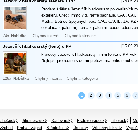
[25.06.20
Jezevčík hladkosrstý štěňata s PP
Prodám štěňata Jezevčík hladkosrstý po kvalitních r
exteriéru. Otec: Immo v.d. Neffelbachaue, CAC, CACI
Matka: Beti od Spojených vod, CAC, CACIB, ZV, PZ vš
čokoláda s pálením, černá s pálením, budou odčervené
74x
Nabídka
Chybný inzerát
Chybná kategorie
[15.05.20
Jezevčík hladkosrstý (fena) s PP
k prodeji Jezevčík hladkosrstý - mini fenka s PP, věk
Nejlepší pro rodinu s dětmi protože má příliš mnoho en
129x
Nabídka
Chybný inzerát
Chybná kategorie
1
2
3
4
5
6
7
Jihočeský
Jihomoravský
Karlovarský
Královehradecký
Liberecký
Mo
 východ
Praha - západ
Středočeský
Ústecký
Všechny lokality
Vysoč