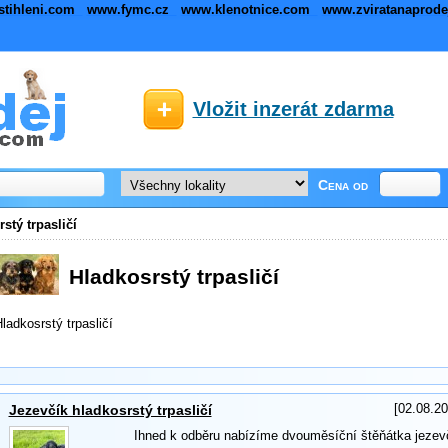
stihleni.com
www.fymc.cz
www.klenotnice.com
www.zviratanaprod
Vložit inzerát zdarma
Cena od
stý trpasličí
Hladkosrstý trpasličí
ladkosrstý trpasličí
[02.08.20
Jezevčík hladkosrstý trpasličí
Ihned k odběru nabízíme dvouměsíční štěňátka jezevč