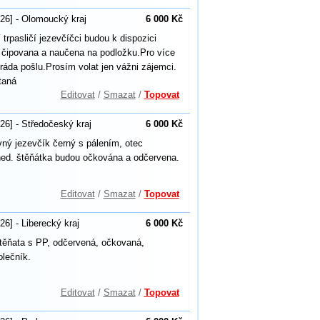
26] - Olomoucký kraj
6 000 Kč
 trpasličí jezevčíčci budou k dispozici
čipovana a naučena na podložku.Pro více
k ráda pošlu.Prosím volat jen vážni zájemci.
taná
Editovat
/
Smazat
/
Topovat
26] - Středočeský kraj
6 000 Kč
ný jezevčík černý s pálením, otec
ned. štěňátka budou očkována a odčervena.
Editovat
/
Smazat
/
Topovat
26] - Liberecký kraj
6 000 Kč
štěňata s PP, odčervená, očkovaná,
olečník.
Editovat
/
Smazat
/
Topovat