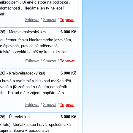
mikročipem . Učené čistotě na podložku .
 domácnosti . Hledáme jen ty nejlepší
ní .
Editovat
/
Smazat
/
Topovat
26] - Moravskoslezský kraj
6 000 Kč
ou černou fenku hladkosrstého jezevčíka,
je čipovaná, pravidelně odčervená,
elská a zvyklá na běžný kontakt s lidmi.
Editovat
/
Smazat
/
Topovat
26] - Královéhradecký kraj
6 000 Kč
hravá a vyrůstají v blízkosti malých dětí,
vená a již začínají s učením na nočník.
ením. Pokud máte zájem, napište nám
Editovat
/
Smazat
/
Topovat
26] - Ústecký kraj
6 000 Kč
z foto), štěňátka jsou hravá, společenská,
kupní smlouva + poradenství