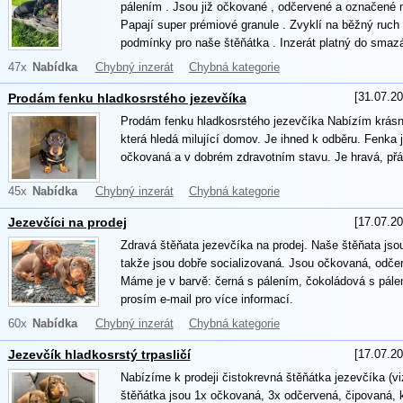
pálením . Jsou již očkované , odčervené a označené 
Papají super prémiové granule . Zvyklí na běžný ruch
podmínky pro naše štěňátka . Inzerát platný do smazá
47x
Nabídka
Chybný inzerát
Chybná kategorie
[31.07.20
Prodám fenku hladkosrstého jezevčíka
Prodám fenku hladkosrstého jezevčíka Nabízím krásn
která hledá milující domov. Je ihned k odběru. Fenka 
očkovaná a v dobrém zdravotním stavu. Je hravá, přát
45x
Nabídka
Chybný inzerát
Chybná kategorie
[17.07.20
Jezevčíci na prodej
Zdravá štěňata jezevčíka na prodej. Naše štěňata jsou 
takže jsou dobře socializovaná. Jsou očkovaná, odčer
Máme je v barvě: černá s pálením, čokoládová s pál
prosím e-mail pro více informací.
60x
Nabídka
Chybný inzerát
Chybná kategorie
[17.07.20
Jezevčík hladkosrstý trpasličí
Nabízíme k prodeji čistokrevná štěňátka jezevčíka (vi
štěňátka jsou 1x očkovaná, 3x odčervená, čipovaná, 