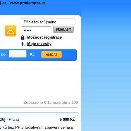
ej.cz
www.prodampsa.cz
Možnost registrace
Moje inzeráty
do
Kč
Zobrazeno 0-15 inzerátů z 100
26] - Praha
6 000 Kč
íků bez PP v lukrativním zbarvení černá s