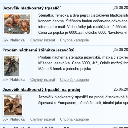
[26.06.20
Jezevčík hladkosrstý trpasličí
Štěňátka, fenečka a dva pejsci čistokrevni hladkosrstí
koncem června. Štěňátka budou odčervena,očkovana 
informací e-mail. Video,fotky jak rodičů,tak i štěňáte
Cena za pejska je 6000,za holčičku 6000.Návštěva ví
69x
Nabídka
Chybný inzerát
Chybná kategorie
[25.06.20
Prodám nádherná štěňátka jezevčíků.
Prodám nádherná štěňátka jezevčíků, matka čistokrev
kříženec jezevčíka. Cena 6000, -Kč, Odběr možný ih
Máme 3 fenek a jednoho pejska.
59x
Nabídka
Chybný inzerát
Chybná kategorie
[25.06.20
Jezevčík hladkosrstý trpasličí na prodej
Jezevčík hladkosrstý trpasličí na prodej čistokrevná 
čipovaná s Europasem, učená čistotě, ideální jako sp
68x
Nabídka
Chybný inzerát
Chybná kategorie