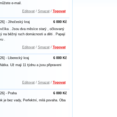
můžete e-mail.
Editovat
/
Smazat
/
Topovat
26] - Jihočeský kraj
6 000 Kč
evčíka . Jsou dva měsíce starý , očkovaný
lý na běžný ruch domácnosti a děti . Papají
ku .
Editovat
/
Smazat
/
Topovat
26] - Liberecký kraj
6 000 Kč
tka. Už maji 11 týdnu a jsou připraveni
Editovat
/
Smazat
/
Topovat
26] - Praha
6 000 Kč
 je bez vady, Perfektní, milá povaha. Oba