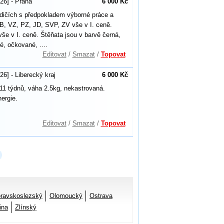
26] - Praha
6 000 Kč
odičích s předpokladem výborné práce a
B, VZ, PZ, JD, SVP, ZV vše v I. ceně.
e v I. ceně. Štěňata jsou v barvě černá,
, očkované, ....
Editovat
/
Smazat
/
Topovat
26] - Liberecký kraj
6 000 Kč
 11 týdnů, váha 2.5kg, nekastrovaná.
ergie.
Editovat
/
Smazat
/
Topovat
ravskoslezský
Olomoucký
Ostrava
ina
Zlínský