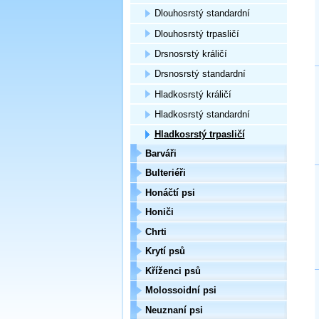
Dlouhosrstý standardní
Dlouhosrstý trpasličí
Drsnosrstý králičí
Drsnosrstý standardní
Hladkosrstý králičí
Hladkosrstý standardní
Hladkosrstý trpasličí
Barváři
Bulteriéři
Honáčtí psi
Honiči
Chrti
Krytí psů
Kříženci psů
Molossoidní psi
Neuznaní psi