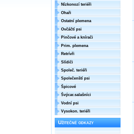
Nízkonozí teriéři
Ohaři
Ostatní plemena
Ovčáčtí psi
Pinčové a knírači
Prim. plemena
Retrívři
Slídiči
Společ. teriéři
Společenští psi
Špicové
Švýcar.salašníci
Vodní psi
Vysokon. teriéři
Užitečné odkazy