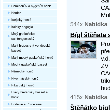
Šam
Hamiltonův a hygenův honič
CAJ
Harrier
Mul
Istrijský honič
544x
Nabídka
Italský segugio
Bígl štěňata 
Malý gaskoňsko-
saintongeoisský
Pro
Malý hrubosrstý vendéeský
pře
basset
v.d
Malý modrý gaskoňský honič
Modrý gaskoňský basset
ZV 
Německý honič
CAC
Nivernaisský honič
tri
Pikardský honič
bud
Plavý bretaňský basset a
415x
Nabídka
honič
Poitevin a Porcelaine
Štěňátko bígl