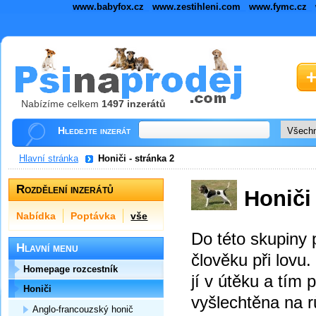
www.babyfox.cz
www.zestihleni.com
www.fymc.cz
Nabízíme celkem
1497 inzerátů
Hledejte inzerát
Hlavní stránka
Honiči - stránka 2
Rozdělení inzerátů
Honiči
Nabídka
Poptávka
vše
Do této skupiny 
Hlavní menu
člověku při lovu
Homepage rozcestník
jí v útěku a tím
Honiči
vyšlechtěna na rů
Anglo-francouzský honič