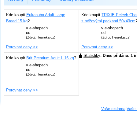
Kde koupit
Eukanuba Adult Large
Kde koupit
TRIXIE Pelech Char
Breed 15 kg
?
s béžovými packami 50x43cm
v
e-shopech
v
e-shopech
od
od
(Zdroj: Heureka.cz)
(Zdroj: Heureka.cz)
Porovnat ceny >>
Porovnat ceny >>
Statistiky
: Dnes přidáno: 1 i
Kde koupit
Brit Premium Adult L 15 kg
?
v
e-shopech
od
(Zdroj: Heureka.cz)
Porovnat ceny >>
Vaše reklama
Vaše 