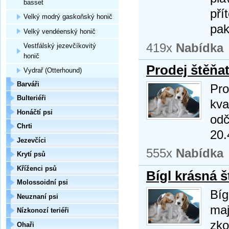
basset
pří
Velký modrý gaskoňský honič
pak
Velký vendéenský honič
419x
Nabídka
Vestfálský jezevčíkovitý
honič
Prodej štěňa
Vydrař (Otterhound)
Barváři
Pro
Bulteriéři
kva
Honáčtí psi
odč
Chrti
20.
Jezevčíci
555x
Nabídka
Krytí psů
Kříženci psů
Bígl krásná š
Molossoidní psi
Bíg
Neuznaní psi
maj
Nízkonozí teriéři
zko
Ohaři