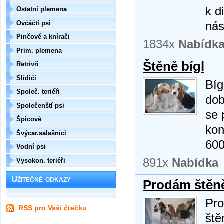
k d
Ostatní plemena
Ovčáčtí psi
nás
Pinčové a knírači
1834x
Nabídk
Prim. plemena
Štěně bígl
Retrívři
Slídiči
Bíg
Společ. teriéři
dob
Společenští psi
se 
Špicové
kon
Švýcar.salašníci
600
Vodní psi
891x
Nabídka
Vysokon. teriéři
Užitečné odkazy
Prodám štěně 
Pro
RSS pro Vaší čtečku
ště