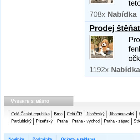
tet
708x
Nabídka
Prodej štěňa
Pro
fen
očk
1192x
Nabídka
Vyberte si město
Celá Česká republika
Brno
Celá ČR
Jihočeský
Jihomoravský
Pardubický
Plzeňský
Praha
Praha - východ
Praha - západ
Stř
Novinky
Podmínky
Odkazy a reklama