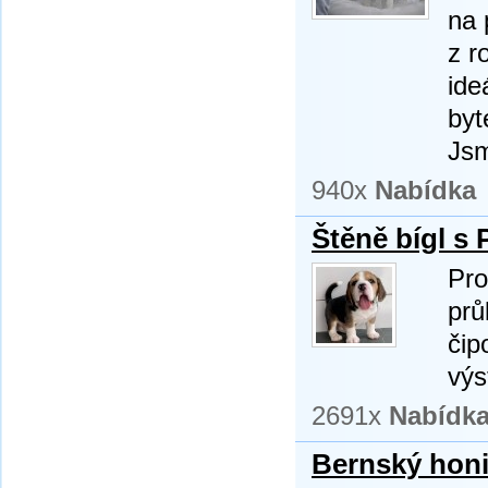
na 
z r
ide
byt
Jsm
940x
Nabídka
Štěně bígl s 
Pro
prů
čip
výs
2691x
Nabídk
Bernský hon