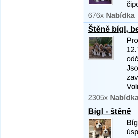
čip
676x
Nabídka
Štěně bígl, b
Pro
12.
odč
Jso
zav
Vol
2305x
Nabídk
Bígl - štěně
Bíg
úsp