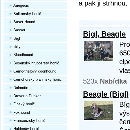
a pak ji strhnou
Ariégeois
Balkánský honič
Baset Hound
Basset
Bígl, Beagle
Bígl
Pro
Billy
650
Bloodhound
cip
Bosenský hrubosrstý honič
vla
Černo-tříslový coonhound
523x
Nabídka
Černohorský planinský honič
Dalmatin
Beagle (Bígl)
Drever a Dunker
Bíg
Finský honič
výs
Foxhound
čer
Francouzský honič
Haldenův honič