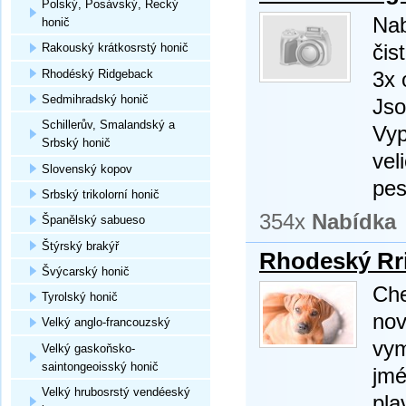
Polský, Posávský, Řecký
Nab
honič
čis
Rakouský krátkosrstý honič
Rhodéský Ridgeback
3x 
Sedmihradský honič
Jso
Schillerův, Smalandský a
Vyp
Srbský honič
vel
Slovenský kopov
pes
Srbský trikolorní honič
354x
Nabídka
Španělský sabueso
Štýrský brakýř
Rhodeský Rri
Švýcarský honič
Che
Tyrolský honič
nov
Velký anglo-francouzský
vym
Velký gaskoňsko-
saintongeoisský honič
jmé
Velký hrubosrstý vendéeský
pla