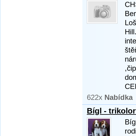
CHS
Ber
Loš
Hil
int
ště
nár
,či
dom
CEN
622x
Nabídka
Bígl - trikolo
Bíg
rod